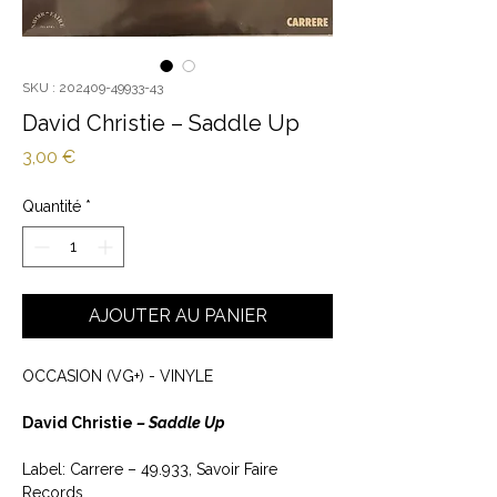
SKU : 202409-49933-43
David Christie ‎– Saddle Up
Prix
3,00 €
Quantité
*
AJOUTER AU PANIER
OCCASION (VG+) - VINYLE
David Christie ‎
– Saddle Up
Label: Carrere ‎– 49.933, Savoir Faire
Records