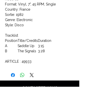
Format: Vinyl, 7", 45 RPM, Single
Country: France
Sortie: 1982
Genre: Electronic
Style: Disco
Tracklist
Position
Title/Credits
Duration
A
Saddle Up
3:15
B
The Signals
3:28
ARTICLE : 49933
CONTACTEZ NOUS