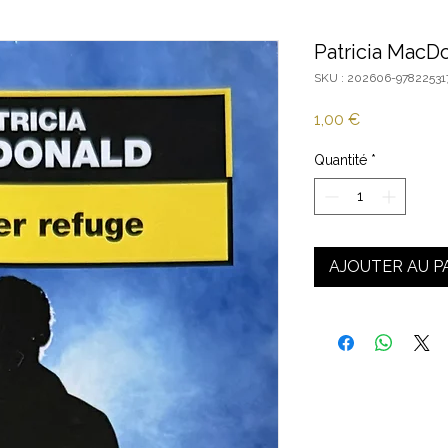
Patricia MacDo
SKU : 202606-9782253
Prix
1,00 €
Quantité
*
AJOUTER AU P