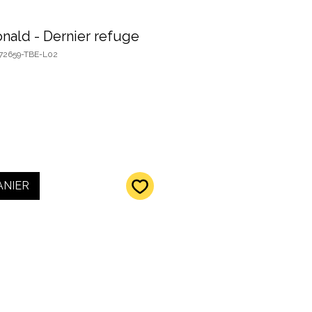
nald - Dernier refuge
172659-TBE-L02
ANIER