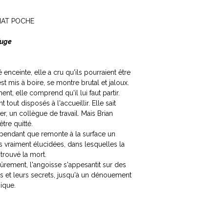
RMAT POCHE
fuge
 enceinte, elle a cru qu'ils pourraient être
est mis à boire, se montre brutal et jaloux.
nt, elle comprend qu'il lui faut partir.
 tout disposés à l'accueillir. Elle sait
r, un collègue de travail. Mais Brian
tre quitté.
Cependant que remonte à la surface un
is vraiment élucidées, dans lesquelles la
rouvé la mort.
ûrement, l'angoisse s'appesantit sur des
ses et leurs secrets, jusqu'à un dénouement
gique.