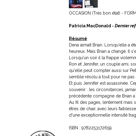
OCCASION (Très bon état) - FO
Patricia MacDonald -
Dernier re
Résumé
Dena aimait Brian. Lorsqu'elle a été
heureux. Mais Brian a changé. Il s'
Lorsqu'un soir il la frappe violemme
Ron et Jennifer, un couple ami, sont
qu'elle peut compter aussi sur Pete
semble résolu à tout pour ne pas ê
Et puis Jennifer est assassinée. 
souvenir : les circonstances, jama
précédente compagne de Brian a t
Au fil des pages, lentement mais s
êtres de chair, avec leurs faibles
d'une exceptionnelle intensité tra
ISBN : 9782253172659