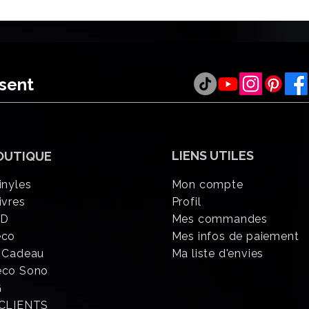
ésent
LIENS UTILES
OUTIQUE
inyles
Mon compte
ivres
Profil
CD
Mes commandes
éco
Mes infos de paiement
 Cadeau
Ma liste d'envies
eco Sono
G
 CLIENTS