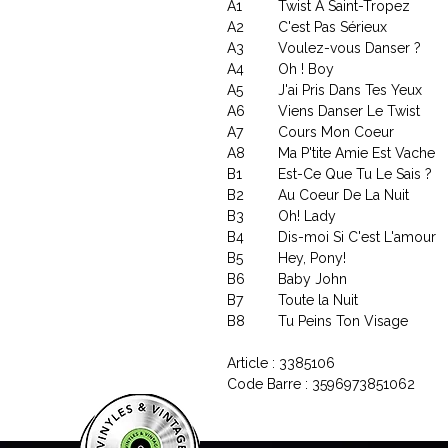
A1
Twist A Saint-Tropez
A2
C'est Pas Sérieux
A3
Voulez-vous Danser ?
A4
Oh ! Boy
A5
J'ai Pris Dans Tes Yeux
A6
Viens Danser Le Twist
A7
Cours Mon Coeur
A8
Ma P'tite Amie Est Vache
B1
Est-Ce Que Tu Le Sais ?
B2
Au Coeur De La Nuit
B3
Oh! Lady
B4
Dis-moi Si C'est L'amour
B5
Hey, Pony!
B6
Baby John
B7
Toute la Nuit
B8
Tu Peins Ton Visage
Article : 3385106
Code Barre : 3596973851062