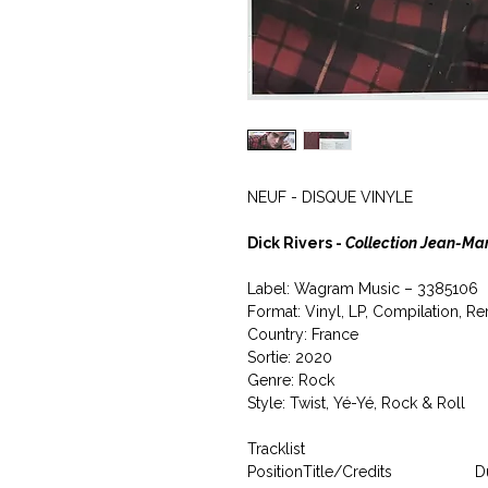
NEUF - DISQUE VINYLE
Dick Rivers -
Collection Jean-Mar
Label: Wagram Music ‎– 3385106
Format: Vinyl, LP, Compilation, R
Country: France
Sortie: 2020
Genre: Rock
Style: Twist, Yé-Yé, Rock & Roll
Tracklist
Position
Title/Credits
D