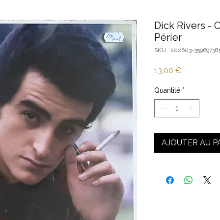
Dick Rivers - 
Périer
SKU : 202603-35969738
Prix
13,00 €
Quantité
*
AJOUTER AU P