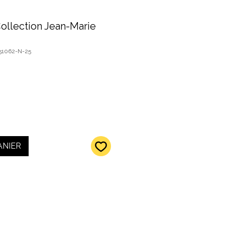
Collection Jean-Marie
51062-N-25
ANIER