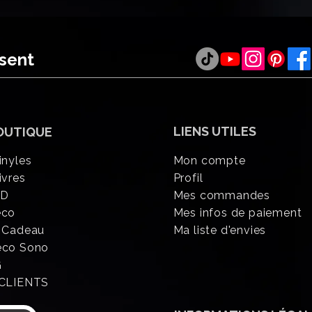
ésent
LIENS UTILES
OUTIQUE
inyles
Mon compte
ivres
Profil
CD
Mes commandes
éco
Mes infos de paiement
 Cadeau
Ma liste d'envies
eco Sono
G
 CLIENTS