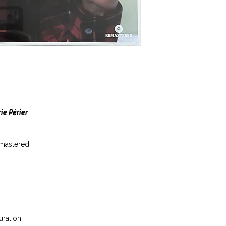
ie Périer
emastered
uration