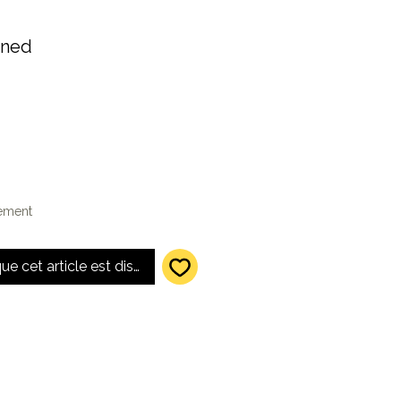
ined
lement
que cet article est disponible