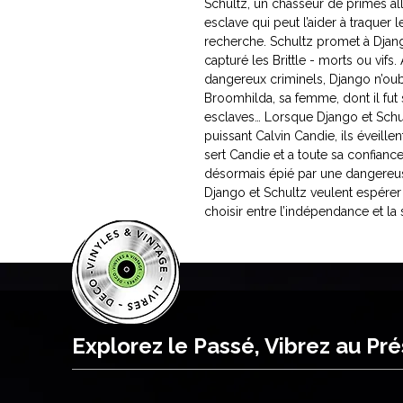
Schultz, un chasseur de primes all
esclave qui peut l’aider à traquer le
recherche. Schultz promet à Django
capturé les Brittle - morts ou vif
dangereux criminels, Django n’oub
Broomhilda, sa femme, dont il fu
esclaves… Lorsque Django et Schul
puissant Calvin Candie, ils éveill
sert Candie et a toute sa confian
désormais épié par une dangereus
Django et Schultz veulent espérer 
choisir entre l’indépendance et la so
Explorez le Passé, Vibrez au Pr