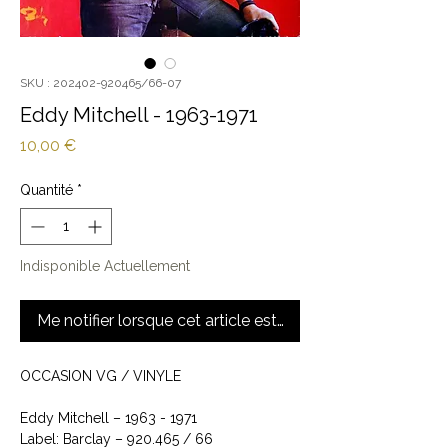
SKU : 202402-920465/66-07
Eddy Mitchell - 1963-1971
Prix
10,00 €
Quantité
*
Indisponible Actuellement
Me notifier lorsque cet article est disponible
OCCASION VG / VINYLE
Eddy Mitchell ‎– 1963 - 1971
Label: Barclay ‎– 920.465 / 66