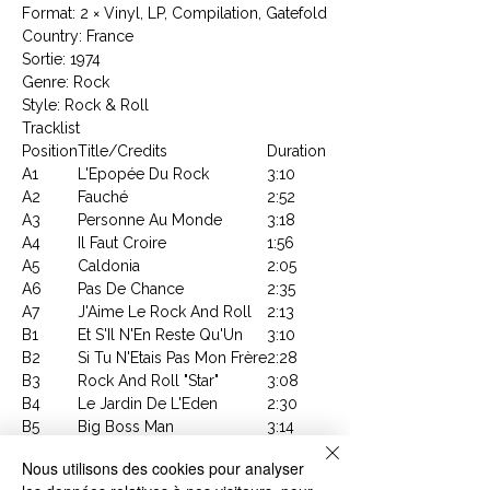
Format: 2 × Vinyl, LP, Compilation, Gatefold
Country: France
Sortie: 1974
Genre: Rock
Style: Rock & Roll
Tracklist
Position
Title/Credits
Duration
A1
L'Epopée Du Rock
3:10
A2
Fauché
2:52
A3
Personne Au Monde
3:18
A4
Il Faut Croire
1:56
A5
Caldonia
2:05
A6
Pas De Chance
2:35
A7
J'Aime Le Rock And Roll
2:13
B1
Et S'Il N'En Reste Qu'Un
3:10
B2
Si Tu N'Etais Pas Mon Frère
2:28
B3
Rock And Roll "Star"
3:08
B4
Le Jardin De L'Eden
2:30
B5
Big Boss Man
3:14
B6
Le Marchand De Poupées
3:07
Nous utilisons des cookies pour analyser
B7
Satisfaction
3:12