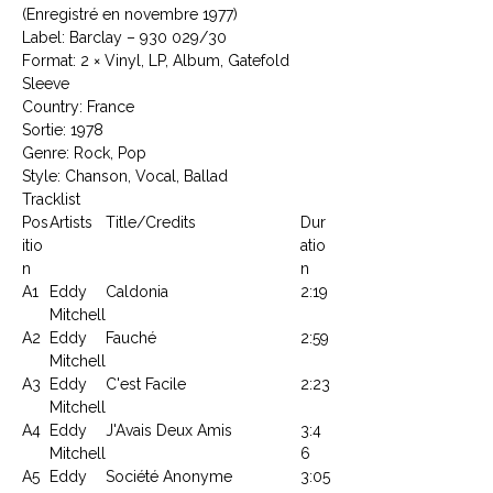
(Enregistré en novembre 1977)
Label: Barclay ‎– 930 029/30
Format: 2 × Vinyl, LP, Album, Gatefold
Sleeve
Country: France
Sortie: 1978
Genre: Rock, Pop
Style: Chanson, Vocal, Ballad
Tracklist
Pos
Artists
Title/Credits
Dur
itio
atio
n
n
A1
Eddy
Caldonia
2:19
Mitchell
A2
Eddy
Fauché
2:59
Mitchell
A3
Eddy
C'est Facile
2:23
Mitchell
A4
Eddy
J'Avais Deux Amis
3:4
Mitchell
6
A5
Eddy
Société Anonyme
3:05