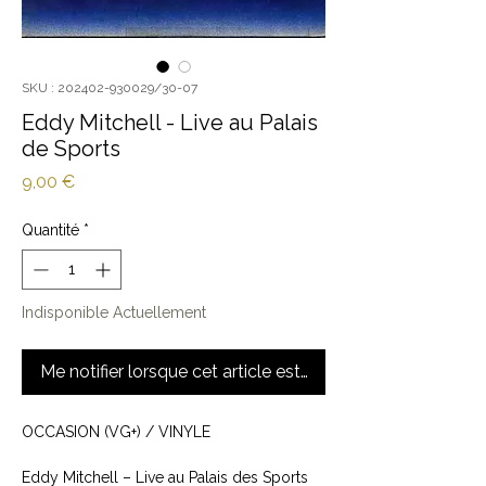
SKU : 202402-930029/30-07
Eddy Mitchell - Live au Palais
de Sports
Prix
9,00 €
Quantité
*
Indisponible Actuellement
Me notifier lorsque cet article est disponible
OCCASION (VG+) / VINYLE
Eddy Mitchell ‎– Live au Palais des Sports