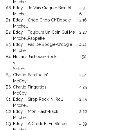
Mitchell
A6
Eddy
Je Vais Craquer Bientôt
2:3
Mitchell
6
B1
Eddy
Choo Choo Ch'Boogie
2:16
Mitchell
B2
Eddy
Toujours Un Coin Qui Me
2:27
Mitchell
Rappelle
B3
Eddy
Pas De Boogie-Woogie
4:41
Mitchell
B4
Hollada
Jailhouse Rock
1:50
y
Sisters
B5
Charlie
Barefootin'
2:54
McCoy
B6
Charlie
Fingertips
4:25
McCoy
C1
Eddy
Sirop Rock 'N' Roll
2:45
Mitchell
C2
Eddy
Mon Flash-Back
2:22
Mitchell
C3
Eddy
À Crédit Et En Stéréo
4:39
Mitchell