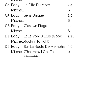
C4
Eddy
La Fille Du Motel
2:4
Mitchell
6
C5
Eddy
Sens Unique
2:0
Mitchell
6
C6
Eddy
C'est Un Piège
2:2
Mitchell
6
D1
Eddy
Et La Voix D'Elvis (Good
2:21
Mitchell
Rockin' Tonight)
D2
Eddy
Sur La Route De Memphis
3:0
Mitchell
(That How I Got To
0
Memphis)
D3
Eddy
Bye Bye Johnny B. Good
2:12
Mitchell
D4
Eddy
C'est La Vie Mon Chéri
2:34
Mitchell
(Almost Grown)
D5
Eddy
C'est Un Rocker (I'm A
4:07
Mitchell
Rocker)
D6
Eddy
Be Bop A Lula (1978)
4:0
Mitchell
4
ARTICLE : 930029-030