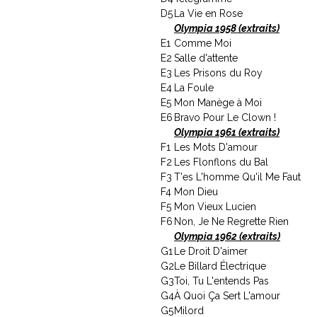
D5
La Vie en Rose
Olympia 1958 (extraits)
E1
Comme Moi
E2
Salle d'attente
E3
Les Prisons du Roy
E4
La Foule
E5
Mon Manège à Moi
E6
Bravo Pour Le Clown !
Olympia 1961 (extraits)
F1
Les Mots D'amour
F2
Les Flonflons du Bal
F3
T'es L'homme Qu'il Me Faut
F4
Mon Dieu
F5
Mon Vieux Lucien
F6
Non, Je Ne Regrette Rien
Olympia 1962 (extraits)
G1
Le Droit D'aimer
G2
Le Billard Électrique
G3
Toi, Tu L'entends Pas
G4
À Quoi Ça Sert L'amour
G5
Milord