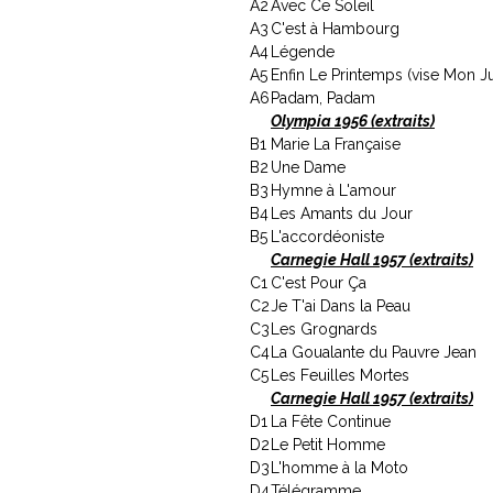
A2
Avec Ce Soleil
A3
C'est à Hambourg
A4
Légende
A5
Enfin Le Printemps (vise Mon Ju
A6
Padam, Padam
Olympia 1956 (extraits)
B1
Marie La Française
B2
Une Dame
B3
Hymne à L'amour
B4
Les Amants du Jour
B5
L'accordéoniste
Carnegie Hall 1957 (extraits)
C1
C'est Pour Ça
C2
Je T'ai Dans la Peau
C3
Les Grognards
C4
La Goualante du Pauvre Jean
C5
Les Feuilles Mortes
Carnegie Hall 1957 (extraits)
D1
La Fête Continue
D2
Le Petit Homme
D3
L'homme à la Moto
D4
Télégramme