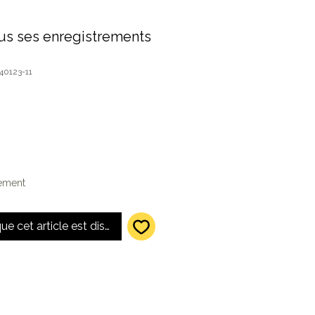
ous ses enregistrements
40123-11
lement
que cet article est disponible