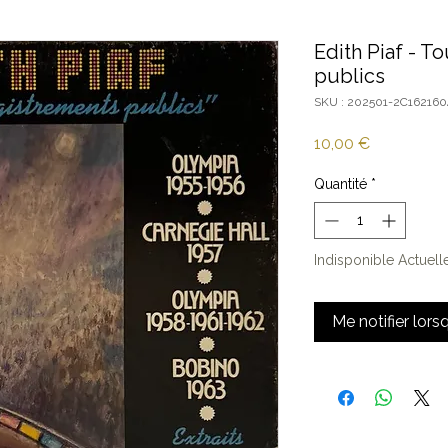
Edith Piaf - T
publics
SKU : 202501-2C162160
Prix
10,00 €
Quantité
*
Indisponible Actuel
Me notifier lors