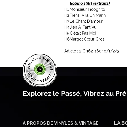
Bobino 1963 (extraits)
H1
Monsieur Incognito
H2
Tiens, V'la Un Marin
H3
Le Chant D'amour
H4
J'en Ai Tant Vu
H5
C'était Pas Moi
H6
Margot Cœur Gros
Article : 2 C 162-16040/1/2/3
Explorez le Passé, Vibrez au Pr
LA B
À PROPOS DE VINYLES & VINTAGE