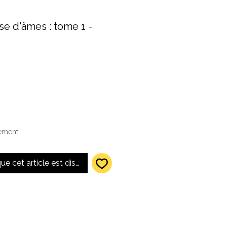
use d'âmes : tome 1 -
lement
que cet article est disponible