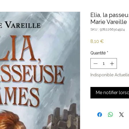
Elia, la passe
Marie Vareille
SKU : 9782266304924
Prix
8,10 €
Quantité
*
Indisponible Actuel
Me notifier lors