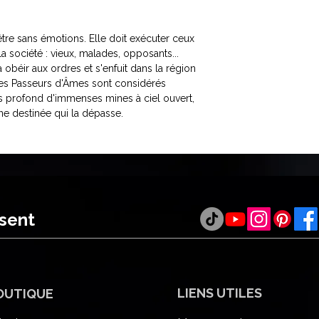
tre sans émotions. Elle doit exécuter ceux
 société : vieux, malades, opposants...
à obéir aux ordres et s'enfuit dans la région
 les Passeurs d'Âmes sont considérés
 profond d'immenses mines à ciel ouvert,
une destinée qui la dépasse.
ésent
LIENS UTILES
OUTIQUE