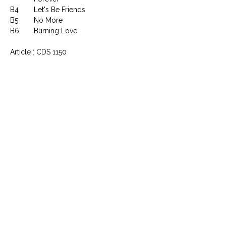
B4
Let's Be Friends
B5
No More
B6
Burning Love
Article : CDS 1150
CONTACTEZ NOUS
Explorez le Passé, Vibrez au
Présent
À PROPOS DE VINYLES & VINTAGE