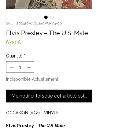
SKU : 202410-CDS1150VG+V3-06
Elvis Presley‎ – The U.S. Male
Prix
6,00 €
Quantité
*
Indisponible Actuellement
Me notifier lorsque cet article est disponible
OCCASION (VG+) - VINYLE
Elvis Presley
‎– The U.S. Male