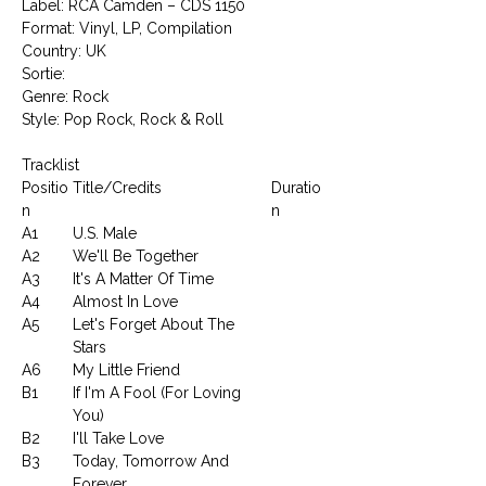
Label: RCA Camden ‎– CDS 1150
Format: Vinyl, LP, Compilation
Country: UK
Sortie:
Genre: Rock
Style: Pop Rock, Rock & Roll
Tracklist
Positio
Title/Credits
Duratio
n
n
A1
U.S. Male
A2
We'll Be Together
A3
It's A Matter Of Time
A4
Almost In Love
A5
Let's Forget About The
Stars
A6
My Little Friend
B1
If I'm A Fool (For Loving
You)
B2
I'll Take Love
B3
Today, Tomorrow And
Forever