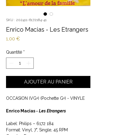
SKU : 202411-6172184-41
Enrico Macias - Les Etrangers
Prix
1,00 €
Quantité
*
AJOUTER AU PANIER
OCCASION (VG+) (Pochette G+) - VINYLE
Enrico Macias
- Les Etrangers
Label: Philips ‎– 6172 184
Format: Vinyl, 7", Single, 45 RPM