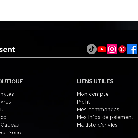
ésent
LIENS UTILES
OUTIQUE
inyles
Mon compte
ivres
Profil
CD
Mes commandes
éco
Mes infos de paiement
 Cadeau
Ma liste d'envies
eco Sono