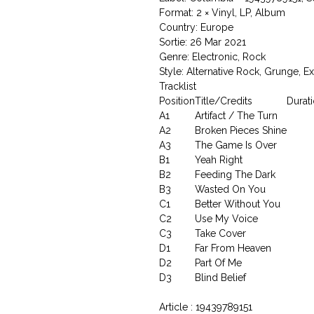
Format: 2 × Vinyl, LP, Album
Country: Europe
Sortie: 26 Mar 2021
Genre: Electronic, Rock
Style: Alternative Rock, Grunge, E
Tracklist
Position
Title/Credits
Durat
A1
Artifact / The Turn
A2
Broken Pieces Shine
A3
The Game Is Over
B1
Yeah Right
B2
Feeding The Dark
B3
Wasted On You
C1
Better Without You
C2
Use My Voice
C3
Take Cover
D1
Far From Heaven
D2
Part Of Me
D3
Blind Belief
Article : 19439789151