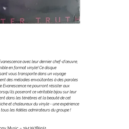
Evanescence avec leur dernier chef-d'œuvre,
nible en format vinyle! Ce disque
ssant vous transporte dans un voyage
ent des mélodies envoûtantes à des paroles
de Evanescence ne pourront résister aux
rsqu'ils poseront ce véritable bijou sur leur
t dans les ténèbres et la beauté de cet
che et chaleureux du vinyle - une expérience
us les fidèles admirateurs du groupe !
Sony Music ‎– 19439789151