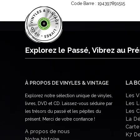
Code Barre : 194397891515
Explorez le Passé, Vibrez au Pr
LA B
À PROPOS DE VINYLES & VINTAGE
Les V
Explorez notre sélection unique de vinyles,
Les L
livres, DVD et CD. Laissez-vous séduire par
Les 
les trésors du passé et les pépites du
La D
présent. Merci de votre confiance !
Carte
A propos de nous
K7 D
Notre histoire