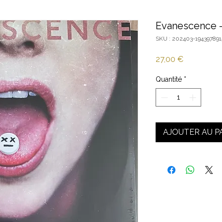
Evanescence - 
SKU : 202403-194397891
Prix
27,00 €
Quantité
*
AJOUTER AU P