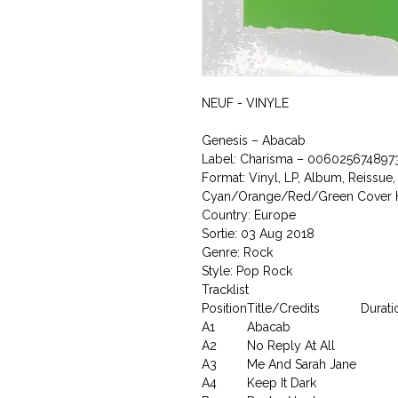
NEUF - VINYLE
Genesis ‎– Abacab
Label: Charisma ‎– 00602567489
Format: Vinyl, LP, Album, Reissu
Cyan/Orange/Red/Green Cover Ha
Country: Europe
Sortie: 03 Aug 2018
Genre: Rock
Style: Pop Rock
Tracklist
Position
Title/Credits
Durati
A1
Abacab
A2
No Reply At All
A3
Me And Sarah Jane
A4
Keep It Dark