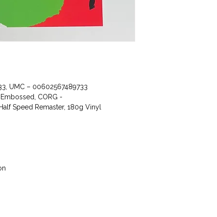
733, UMC ‎– 00602567489733
e, Embossed, CORG -
lf Speed Remaster, 180g Vinyl
on