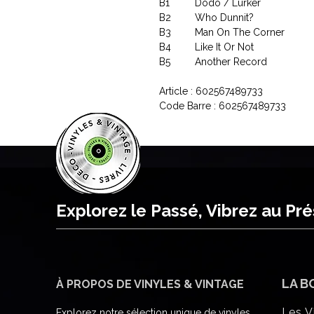
B1
Dodo / Lurker
B2
Who Dunnit?
B3
Man On The Corner
B4
Like It Or Not
B5
Another Record
Article : 602567489733
Code Barre : 602567489733
Explorez le Passé, Vibrez au Pr
LA B
À PROPOS DE VINYLES & VINTAGE
Les V
Explorez notre sélection unique de vinyles,