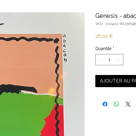
Genesis - aba
SKU : 202402-60256748
Prix
26,00 €
Quantité
*
AJOUTER AU P