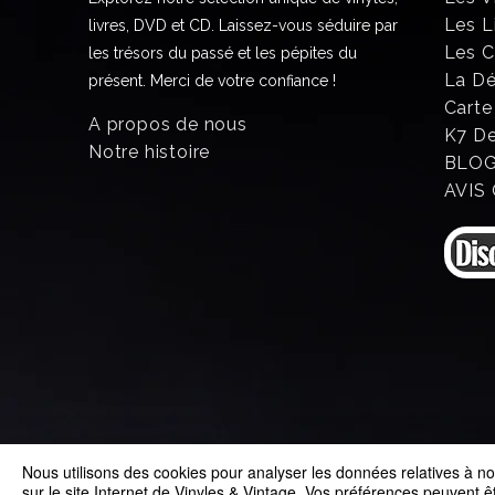
Les L
livres, DVD et CD. Laissez-vous séduire par
Les 
les trésors du passé et les pépites du
La D
présent. Merci de votre confiance !
Carte
A propos de nous
K7 D
Notre histoire
BLO
AVIS
Nous utilisons des cookies pour analyser les données relatives à nos
© 2025 Vinyles & Vintage
sur le site Internet de Vinyles & Vintage. Vos préférences peuvent 