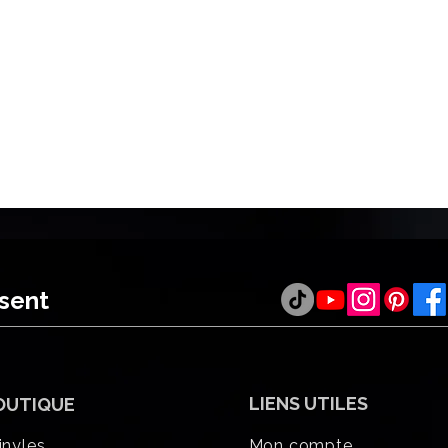
ésent
LIENS UTILES
OUTIQUE
inyles
Mon compte