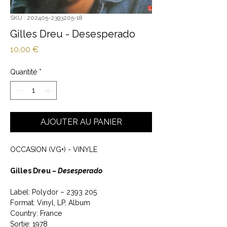
SKU : 202405-2393205-18
Gilles Dreu - Desesperado
Prix
10,00 €
Quantité
*
AJOUTER AU PANIER
OCCASION (VG+) - VINYLE
Gilles Dreu
‎– Desesperado
Label: Polydor ‎– 2393 205
Format: Vinyl, LP, Album
Country: France
Sortie: 1978