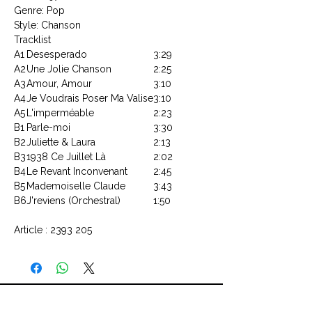
Genre: Pop
Style: Chanson
Tracklist
A1
Desesperado
3:29
A2
Une Jolie Chanson
2:25
A3
Amour, Amour
3:10
A4
Je Voudrais Poser Ma Valise
3:10
A5
L'imperméable
2:23
B1
Parle-moi
3:30
B2
Juliette & Laura
2:13
B3
1938 Ce Juillet Là
2:02
B4
Le Revant Inconvenant
2:45
B5
Mademoiselle Claude
3:43
B6
J'reviens (Orchestral)
1:50
Article : 2393 205
CONTACTEZ NOUS