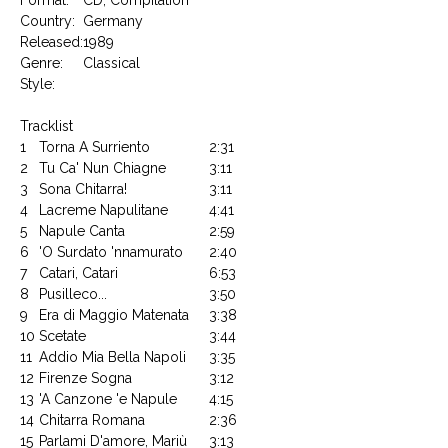
Country:
Germany
Released:
1989
Genre:
Classical
Style:
Tracklist
1
Torna A Surriento
2:31
2
Tu Ca' Nun Chiagne
3:11
3
Sona Chitarra!
3:11
4
Lacreme Napulitane
4:41
5
Napule Canta
2:59
6
'O Surdato 'nnamurato
2:40
7
Catari, Catari
6:53
8
Pusilleco...
3:50
9
Era di Maggio Matenata
3:38
10
Scetate
3:44
11
Addio Mia Bella Napoli
3:35
12
Firenze Sogna
3:12
13
'A Canzone 'e Napule
4:15
14
Chitarra Romana
2:36
15
Parlami D'amore, Mariù
3:13