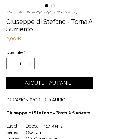
SKU : 202608-028941779427-VG+-VG+-73
Giuseppe di Stefano - Torna A
Surriento
Prix
2,00 €
Quantité
*
AJOUTER AU PANIER
OCCASION (VG+) - CD AUDIO
Giuseppe di Stefano -
Torna A Surriento
Label:
Decca – 417 794-2
Series:
Ovation
Format:
CD, Compilation