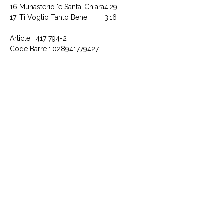
16
Munasterio 'e Santa-Chiara
4:29
17
Ti Voglio Tanto Bene
3:16
Article : 417 794-2
Code Barre : 028941779427
CONTACTEZ NOUS
Explorez le Passé, Vibrez au
Présent
À PROPOS DE VINYLES & VINTAGE