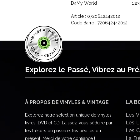
D4
My World
1:23
Article : 0720642442012
Code Barre : 720642442012
Explorez le Passé, Vibrez au Pr
LA B
À PROPOS DE VINYLES & VINTAGE
Les V
Explorez notre sélection unique de vinyles,
Les L
livres, DVD et CD. Laissez-vous séduire par
Les 
les trésors du passé et les pépites du
La D
présent. Merci de votre confiance !