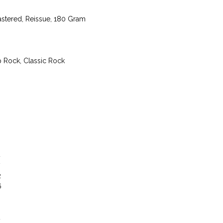
astered, Reissue, 180 Gram
p Rock, Classic Rock
6
3
4
2
6
3
4