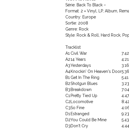
Série: Back To Black –
Format: 2 × Vinyl, LP, Album, Rem
Country: Europe
Sortie: 2008
Genre: Rock
Style: Rock & Roll, Hard Rock, Po
Tracklist
A1
Civil War
7:42
A2
14 Years
4:21
A3
Yesterdays
3:16
A4
Knockin' On Heaven's Door
5:3
B1
Get In The Ring
5:41
B2
Shotgun Blues
3:2
B3
Breakdown
7:0
C1
Pretty Tied Up
4:47
C2
Locomotive
8:4
C3
So Fine
4:0
D1
Estranged
9:2
D2
You Could Be Mine
5:43
D3
Don't Cry
4:4