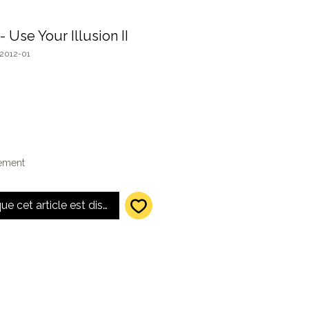
 Use Your Illusion II
2012-01
lement
que cet article est disponible