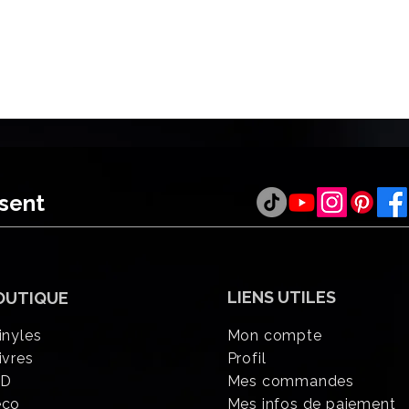
ésent
LIENS UTILES
OUTIQUE
inyles
Mon compte
ivres
Profil
CD
Mes commandes
éco
Mes infos de paiement