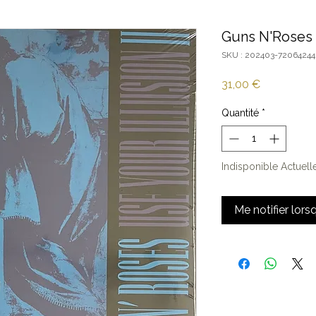
Guns N'Roses -
SKU : 202403-72064244
Prix
31,00 €
Quantité
*
Indisponible Actuel
Me notifier lors