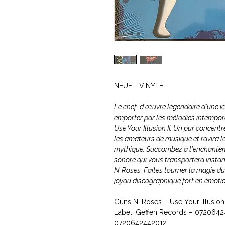
NEUF - VINYLE
Le chef-d'œuvre légendaire d'une icô
emporter par les mélodies intempore
Use Your Illusion II. Un pur concentré
les amateurs de musique et ravira l
mythique. Succombez à l'enchantem
sonore qui vous transportera insta
N’ Roses. Faites tourner la magie du
joyau discographique fort en émotio
Guns N' Roses ‎– Use Your Illusion 
Label: Geffen Records ‎– 0720642
0720642442012