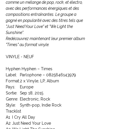
comme un mélange de pop, rock, et électro,
avec des performances énergiques et des
compositions entraînantes. Le groupe a
gagné en popularité avec des titres tels que
"Just Need Your Love" et "We Light the
Sunshine".
Redécouvrez maintenant leur premier album
"Times" au format vinyle.
VINYLE - NEUF
Hyphen Hyphen – Times
Label:
Parlophone – 0825646143979
Format:
2 x Vinyle, LP, Album
Pays:
Europe
Sortie:
Sep 18, 2015
Genre:
Electronic, Rock
Style:
Synth-pop, Indie Rock
Tracklist
A1
I Cry All Day
A2
Just Need Your Love