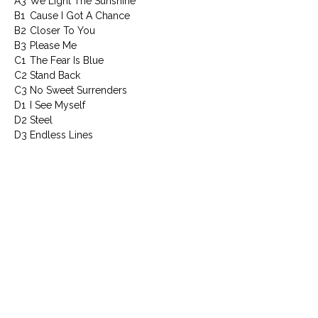
A3
We Light The Sunshine
B1
Cause I Got A Chance
B2
Closer To You
B3
Please Me
C1
The Fear Is Blue
C2
Stand Back
C3
No Sweet Surrenders
D1
I See Myself
D2
Steel
D3
Endless Lines
ARTICLE 0825646143979
CONTACTEZ NOUS