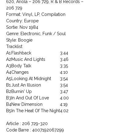
620, Ariola ‎– 206 729, R & B Records ‎–
206 729
Format: Vinyl, LP, Compilation
Country: Europe
Sortie: Nov 1984
Genre: Electronic, Funk / Soul
Style: Boogie
Tracklist
A1
Flashback
3:44
A2
Music And Lights
3:46
A3
Body Talk
3:35
A4
Changes
4:10
A5
Looking At Midnight
3:54
B1
Just An Illusion
3:54
B2
Burnin' Up
3:47
B3
In And Out Of Love
4:00
B4
New Dimension
4:19
B5
In The Heat Of The Night
4:02
Article : 206 729-320
Code Barre : 4007192067299