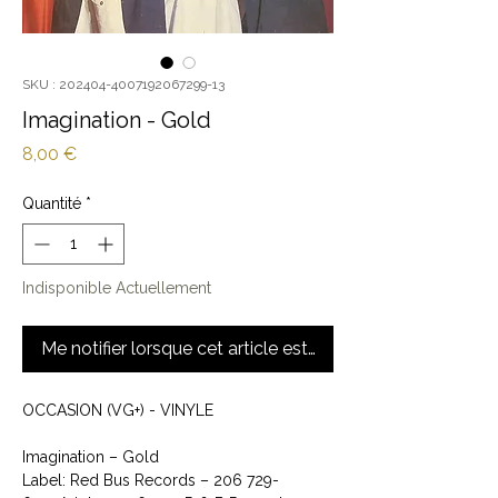
SKU : 202404-4007192067299-13
Imagination - Gold
Prix
8,00 €
Quantité
*
Indisponible Actuellement
Me notifier lorsque cet article est disponible
OCCASION (VG+) - VINYLE
Imagination ‎– Gold
Label: Red Bus Records ‎– 206 729-