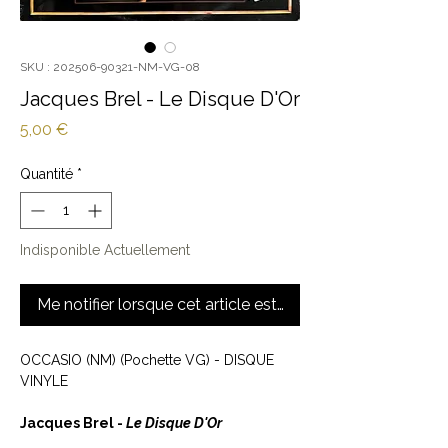
SKU : 202506-90321-NM-VG-08
Jacques Brel - Le Disque D'Or
Prix
5,00 €
Quantité
*
Indisponible Actuellement
Me notifier lorsque cet article est disponible
OCCASIO (NM) (Pochette VG) - DISQUE
VINYLE
Jacques Brel -
Le Disque D'Or