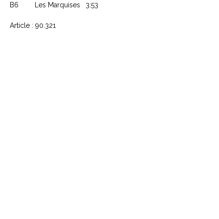
B6
Les Marquises
3:53
Article : 90.321
CONTACTEZ NOUS
Explorez le Passé, Vibrez au
Présent
À PROPOS DE VINYLES & VINTAGE
Explorez notre sélection unique de vinyles,