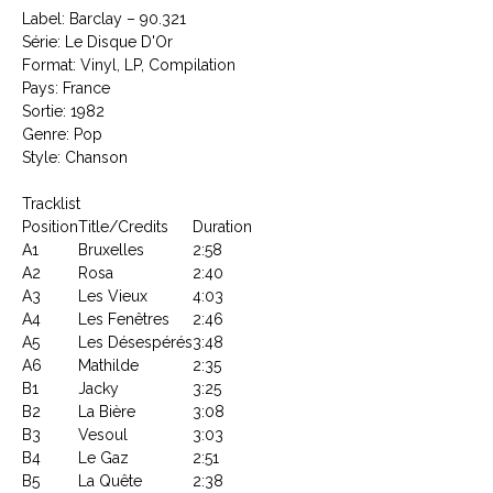
Label: Barclay ‎– 90.321
Série: Le Disque D'Or
Format: Vinyl, LP, Compilation
Pays: France
Sortie: 1982
Genre: Pop
Style: Chanson
Tracklist
Position
Title/Credits
Duration
A1
Bruxelles
2:58
A2
Rosa
2:40
A3
Les Vieux
4:03
A4
Les Fenêtres
2:46
A5
Les Désespérés
3:48
A6
Mathilde
2:35
B1
Jacky
3:25
B2
La Bière
3:08
B3
Vesoul
3:03
B4
Le Gaz
2:51
B5
La Quête
2:38