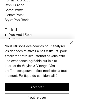
Format: CD, Album
Pays: Europe
Sortie: 2002
Genre: Rock
Style: Pop Rock
Tracklist
1
You And I Both
2
I'll Do Anything
3
The Remedy (I Won't Worry)
Nous utilisons des cookies pour analyser
4
Who Needs Shelter
les données relatives à nos visiteurs, pour
5
Curbside Prophet
améliorer notre site Internet et vous offrir
6
Sleep All Day
une expérience agréable sur le site
7
Too Much Food
Internet de Vinyles & Vintage. Vos
8
Absolutely Zero
préférences peuvent être modifiées à tout
9
On Love, In Sadness
moment.
Politique de confidentialité
10
No Stopping Us
11
The Boy's Gone
Accepter
12
Tonight, Not Again
Tout refuser
Article : 7559-62829-2
Code Barre : 075596282925