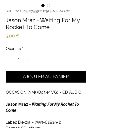
SKU : 202603-075596282925-NM-VG-72
Jason Mraz - Waiting For My
Rocket To Come
Prix
3,00 €
Quantité
*
AJOUTER AU PANIER
OCCASION (NM) (Boîtier VG) - CD AUDIO
Jason Mraz -
Waiting For My Rocket To
Come
Label: Elektra – 7559-62829-2