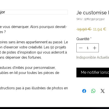
Je customise I
SKU : 9782350323312
de vous démarquer. Alors pourquoi devrait-
Prix
Pr
 19,90 € 
11,94 €
es ?
original
p
Quantité
*
moires sans âmes appartiennent au passé. Le
on d'exercer votre créativité. Les 50 projets
 de pistes d'inspiration qui vous aideront à
ans dépenser des fortunes.
Indisponible Actuel
astuces d'initiés pour personnaliser,
Me notifier lors
bles en kit pour toutes les pièces de
ructions pas à pas illustrées de photos en