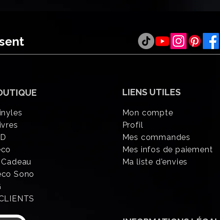
ésent
LIENS UTILES
OUTIQUE
inyles
Mon compte
ivres
Profil
CD
Mes commandes
éco
Mes infos de paiement
 Cadeau
Ma liste d'envies
eco Sono
G
 CLIENTS