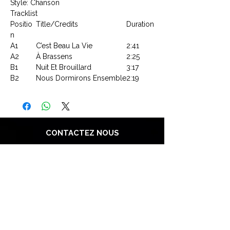
Style: Chanson
Tracklist
Positio
Title/Credits
Duration
n
A1
C’est Beau La Vie
2:41
A2
À Brassens
2:25
B1
Nuit Et Brouillard
3:17
B2
Nous Dormirons Ensemble
2:19
CONTACTEZ NOUS
Explorez le Passé, Vibrez au
Présent