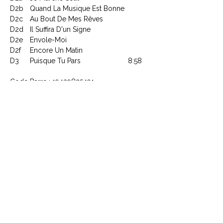
D2b
Quand La Musique Est Bonne
D2c
Au Bout De Mes Rêves
D2d
Il Suffira D'un Signe
D2e
Envole-Moi
D2f
Encore Un Matin
D3
Puisque Tu Pars
8:58
Code Barre : 19439825491
CONTACTEZ NOUS
Explorez le Passé, Vibrez au