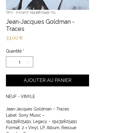
SKU : 202402-19439825491-05
Jean-Jacques Goldman -
Traces
Prix
33,00 €
Quantité
*
AJOUTER AU PANIER
NEUF - VINYLE
Jean-Jacques Goldman ‎– Traces
Label: Sony Music ‎–
19439825491, Legacy ‎– 19439825491
Format: 2 × Vinyl, LP, Album, Reissue