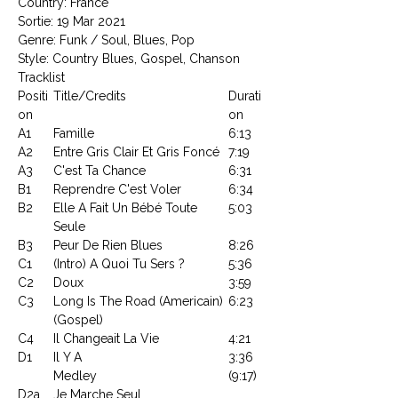
Country: France
Sortie: 19 Mar 2021
Genre: Funk / Soul, Blues, Pop
Style: Country Blues, Gospel, Chanson
Tracklist
Positi
Title/Credits
Durati
on
on
A1
Famille
6:13
A2
Entre Gris Clair Et Gris Foncé
7:19
A3
C'est Ta Chance
6:31
B1
Reprendre C'est Voler
6:34
B2
Elle A Fait Un Bébé Toute
5:03
Seule
B3
Peur De Rien Blues
8:26
C1
(Intro) A Quoi Tu Sers ?
5:36
C2
Doux
3:59
C3
Long Is The Road (Americain)
6:23
(Gospel)
C4
Il Changeait La Vie
4:21
D1
Il Y A
3:36
Medley
(9:17)
D2a
Je Marche Seul