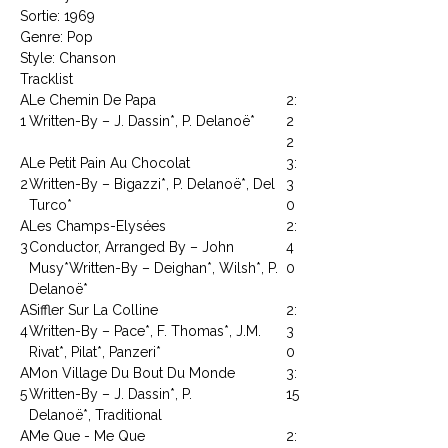
Sortie: 1969
Genre: Pop
Style: Chanson
Tracklist
A
Le Chemin De Papa
2:
1
Written-By – J. Dassin*, P. Delanoë*
2
2
A
Le Petit Pain Au Chocolat
3:
2
Written-By – Bigazzi*, P. Delanoë*, Del
3
Turco*
0
A
Les Champs-Elysées
2:
3
Conductor, Arranged By – John
4
Musy*Written-By – Deighan*, Wilsh*, P.
0
Delanoë*
A
Siffler Sur La Colline
2:
4
Written-By – Pace*, F. Thomas*, J.M.
3
Rivat*, Pilat*, Panzeri*
0
A
Mon Village Du Bout Du Monde
3:
5
Written-By – J. Dassin*, P.
15
Delanoë*, Traditional
A
Me Que - Me Que
2: