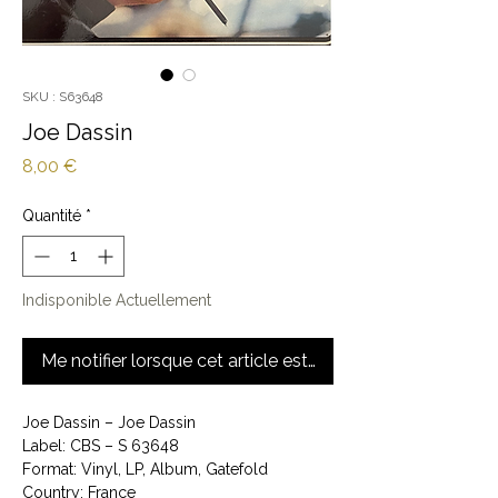
SKU : S63648
Joe Dassin
Prix
8,00 €
Quantité
*
Indisponible Actuellement
Me notifier lorsque cet article est disponible
Joe Dassin ‎– Joe Dassin
Label: CBS ‎– S 63648
Format: Vinyl, LP, Album, Gatefold
Country: France