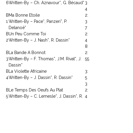
6
Written-By – Ch. Aznavour*, G. Bécaud*
3
4
B
Ma Bonne Etoile
2:
1
Written-By – Pace*, Panzeri*, P.
3
Delanoë*
7
B
Un Peu Comme Toi
2:
2
Written-By – J. Nash*, R. Dassin*
4
8
B
La Bande A Bonnot
2:
3
Written-By – F. Thomas*, J.M. Rivat*, J.
55
Dassin*
B
La Violette Africaine
3:
4
Written-By – J. Dassin*, R. Dassin*
5
3
B
Le Temps Des Oeufs Au Plat
2:
5
Written-By – C. Lemesle*, J. Dassin*, R.
4
Dassin*
3
B
Sunday Times
2:
6
Written-By – J. Dassin*, R. Dassin*
1
8