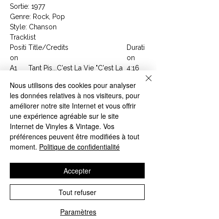
Sortie: 1977
Genre: Rock, Pop
Style: Chanson
Tracklist
Positi
Title/Credits
Durati
on
on
A1
Tant Pis...C'est La Vie "C'est La
4:16
Vie"
Nous utilisons des cookies pour analyser
A2
C'est Pas Comme Ça Que Tu
4:40
les données relatives à nos visiteurs, pour
L'oublieras...
améliorer notre site Internet et vous offrir
A3
Vivre
3:33
une expérience agréable sur le site
A4
La Croisière Des Souvenirs
3:05
Internet de Vinyles & Vintage. Vos
"Sea Cruise"
préférences peuvent être modifiées à tout
A5
Un Homme Comme Les
3:19
moment.
Politique de confidentialité
Autres
B1
Au Secours
3:06
Accepter
B2
J'ai Oublié De Vivre
4:46
B3
Les Filles Du Paradis
3:29
B4
Je Suis Vraiment Très Bien
3:44
Tout refuser
B5
Le Rock 'n' Roll Est Né
3:38
Paramètres