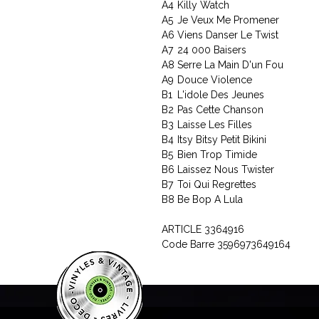
A4
Killy Watch
A5
Je Veux Me Promener
A6
Viens Danser Le Twist
A7
24 000 Baisers
A8
Serre La Main D'un Fou
A9
Douce Violence
B1
L'idole Des Jeunes
B2
Pas Cette Chanson
B3
Laisse Les Filles
B4
Itsy Bitsy Petit Bikini
B5
Bien Trop Timide
B6
Laissez Nous Twister
B7
Toi Qui Regrettes
B8
Be Bop A Lula
ARTICLE 3364916
Code Barre 3596973649164