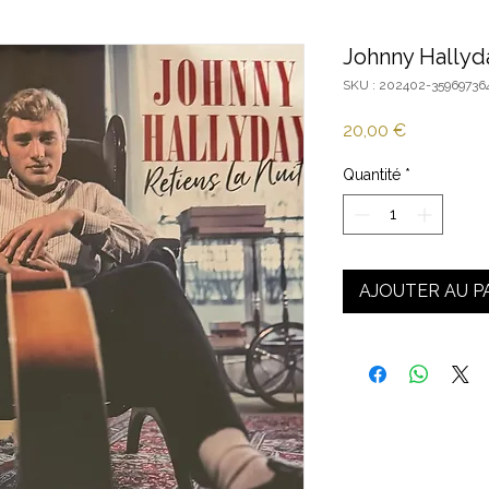
Johnny Hallyda
SKU : 202402-35969736
Prix
20,00 €
Quantité
*
AJOUTER AU P