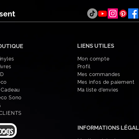
ésent
LIENS UTILES
OUTIQUE
inyles
Mon compte
ivres
Profil
CD
Mes commandes
éco
Mes infos de paiement
 Cadeau
Ma liste d'envies
eco Sono
G
 CLIENTS
INFORMATIONS
LÉGAL