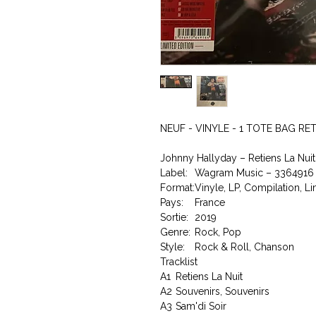
NEUF - VINYLE - 1 TOTE BAG RET
Johnny Hallyday – Retiens La Nuit
Label:
Wagram Music – 3364916
Format:
Vinyle, LP, Compilation, Li
Pays:
France
Sortie:
2019
Genre:
Rock, Pop
Style:
Rock & Roll, Chanson
Tracklist
A1
Retiens La Nuit
A2
Souvenirs, Souvenirs
A3
Sam'di Soir