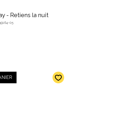
y - Retiens la nuit
49164-05
ANIER