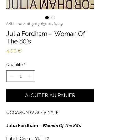
SKU : 202406-5015165001767-19
Julia Fordham - Woman Of
The 80's
Prix
4,00 €
Quantité
*
AJOUTER AU PANIER
OCCASION (VG) - VINYLE
Julia Fordham
‎– Woman Of The 80's
Label: Circa ‎– YRT 17