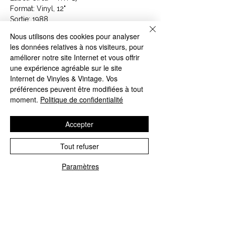
Format: Vinyl, 12"
Sortie: 1988
Genre: Pop
Nous utilisons des cookies pour analyser
les données relatives à nos visiteurs, pour
Tracklist
améliorer notre site Internet et vous offrir
A
Woman Of The 80's (Album
5:17
une expérience agréable sur le site
Version)
Internet de Vinyles & Vintage. Vos
B1
Woman Of The 80's (Radio Version)
3:52
préférences peuvent être modifiées à tout
B
Behind Closed Doors
2:08
moment.
Politique de confidentialité
2
Accepter
Article : YRT 17
Code Barre : 5015165001767
Tout refuser
Paramètres
CONTACTEZ NOUS