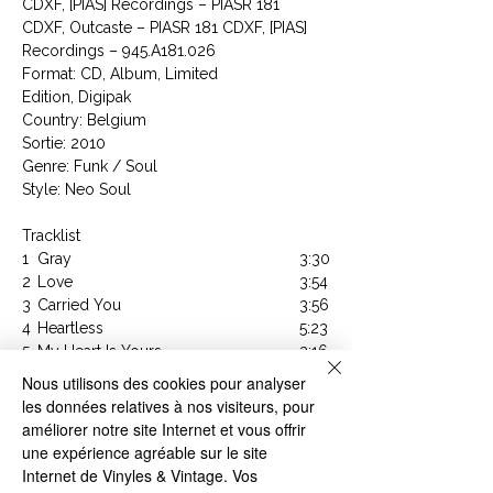
CDXF, [PIAS] Recordings ‎– PIASR 181
CDXF, Outcaste ‎– PIASR 181 CDXF, [PIAS]
Recordings ‎– 945.A181.026
Format: CD, Album, Limited
Edition, Digipak
Country: Belgium
Sortie: 2010
Genre: Funk / Soul
Style: Neo Soul
Tracklist
1
Gray
3:30
2
Love
3:54
3
Carried You
3:56
4
Heartless
5:23
5
My Heart Is Yours
3:16
6
Soulless Man
4:15
Nous utilisons des cookies pour analyser
7
Unwoken Dream (King With
3:40
les données relatives à nos visiteurs, pour
Everything)
améliorer notre site Internet et vous offrir
8
Woman Put Your Weapon Down
5:49
une expérience agréable sur le site
9
You I Wind Land And Sea
3:51
Internet de Vinyles & Vintage. Vos
1
Swan In The Water
4:18