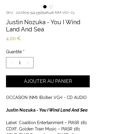
SKU : 202605-5413356518146-NM-VG+-73
Justin Nozuka - You I Wind
Land And Sea
Prix
4,00 €
Quantité
*
AJOUTER AU PANIER
OCCASION (NM) (Boîtier VG+) - CD AUDIO
Justin Nozuka -
You I Wind Land And Sea
Label: Coalition Entertainment ‎– PIASR 181
CDXF, Golden Train Music ‎– PIASR 181