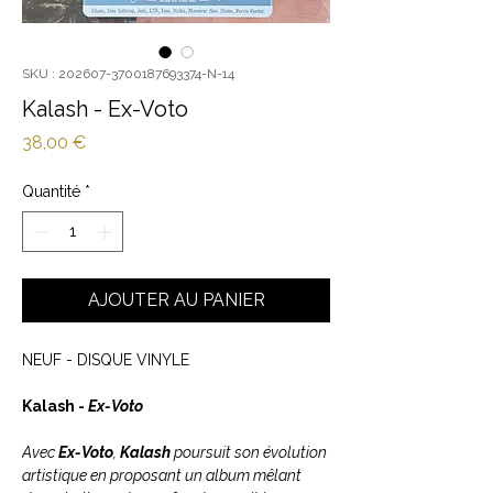
SKU : 202607-3700187693374-N-14
Kalash - Ex-Voto
Prix
38,00 €
Quantité
*
AJOUTER AU PANIER
NEUF - DISQUE VINYLE
Kalash -
Ex-Voto
Avec
Ex-Voto
,
Kalash
poursuit son évolution
artistique en proposant un album mêlant