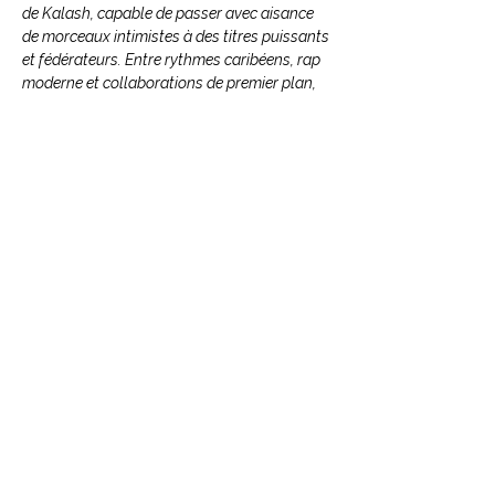
de Kalash, capable de passer avec aisance
de morceaux intimistes à des titres puissants
et fédérateurs. Entre rythmes caribéens, rap
moderne et collaborations de premier plan,
cet album séduira aussi bien les amateurs de
musique urbaine que les collectionneurs de
vinyles souhaitant enrichir leur discothèque
avec l'un des projets marquants de la scène
francophone actuelle.
Article : BLV9337
Code Barre : 3700187693374
CONTACTEZ NOUS