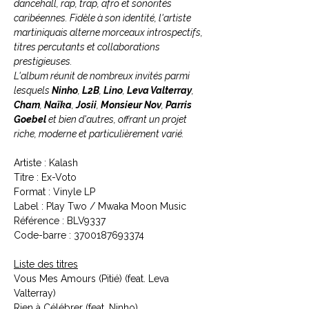
dancehall, rap, trap, afro et sonorités
caribéennes. Fidèle à son identité, l'artiste
martiniquais alterne morceaux introspectifs,
titres percutants et collaborations
prestigieuses.
L'album réunit de nombreux invités parmi
lesquels
Ninho
,
L2B
,
Lino
,
Leva Valterray
,
Cham
,
Naïka
,
Josii
,
Monsieur Nov
,
Parris
Goebel
et bien d'autres, offrant un projet
riche, moderne et particulièrement varié.
Artiste : Kalash
Titre : Ex-Voto
Format : Vinyle LP
Label : Play Two / Mwaka Moon Music
Référence : BLV9337
Code-barre : 3700187693374
Liste des titres
Vous Mes Amours (Pitié) (feat. Leva
Valterray)
Rien à Célébrer (feat. Ninho)