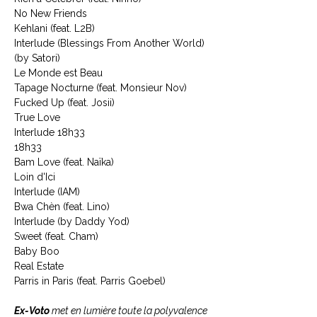
No New Friends
Kehlani (feat. L2B)
Interlude (Blessings From Another World)
(by Satori)
Le Monde est Beau
Tapage Nocturne (feat. Monsieur Nov)
Fucked Up (feat. Josii)
True Love
Interlude 18h33
18h33
Bam Love (feat. Naïka)
Loin d'Ici
Interlude (IAM)
Bwa Chèn (feat. Lino)
Interlude (by Daddy Yod)
Sweet (feat. Cham)
Baby Boo
Real Estate
Parris in Paris (feat. Parris Goebel)
Ex-Voto
met en lumière toute la polyvalence