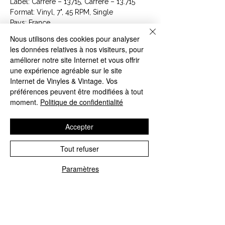
Label: Carrere ‎– 13715, Carrere ‎– 13.715
Format: Vinyl, 7", 45 RPM, Single
Pays: France
Sortie: 1985
Nous utilisons des cookies pour analyser
Genre: Electronic
les données relatives à nos visiteurs, pour
Style: Italo-Disco, Synth-pop
améliorer notre site Internet et vous offrir
une expérience agréable sur le site
Tracklist
Internet de Vinyles & Vintage. Vos
Position
Title/Credits
Duration
préférences peuvent être modifiées à tout
A
Around My Dream
4:05
moment.
Politique de confidentialité
B
Binary
3:56
Accepter
Article : 13.715
Code Barre : 3218030137154
Tout refuser
Paramètres
CONTACTEZ NOUS