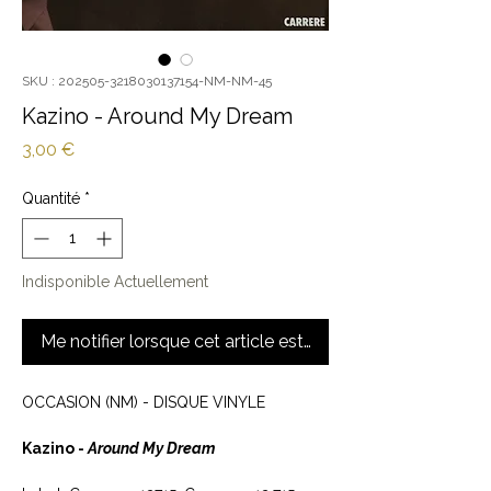
SKU : 202505-3218030137154-NM-NM-45
Kazino - Around My Dream
Prix
3,00 €
Quantité
*
Indisponible Actuellement
Me notifier lorsque cet article est disponible
OCCASION (NM) - DISQUE VINYLE
Kazino -
Around My Dream