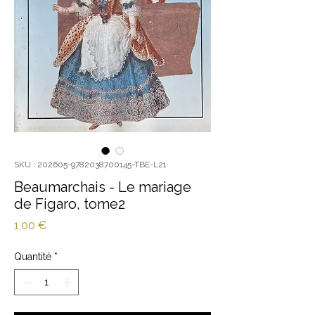
SKU : 202605-9782038700145-TBE-L21
Beaumarchais - Le mariage
de Figaro, tome2
Prix
1,00 €
Quantité
*