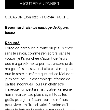
AJOUTER AU PANIER
OCCASION (Bon état) - FORMAT POCHE
Beaumarchais -
Le mariage de Figaro,
tome2
Résumé
Forcé de parcourir la route où je suis entré
sans le savoir, comme j'en sortirai sans le
vouloir, je l'ai jonchée d'autant de fleurs
que ma gaieté me l'a permis ; encore je dis
ma gaieté, sans savoir si elle est à moi plus
que le reste, ni même quel est ce Moi dont
je m'occupe : un assemblage informe de
parties inconnues ; puis un chétif être
imbécile ; un petit animal folâtre ; un jeune
homme ardent au plaisir, ayant tous les
goûts pour jouir, faisant tous les métiers
pour vivre ; maître ici, valet là, selon qu'il
plait à la fortune ! ambitieux par vanité,