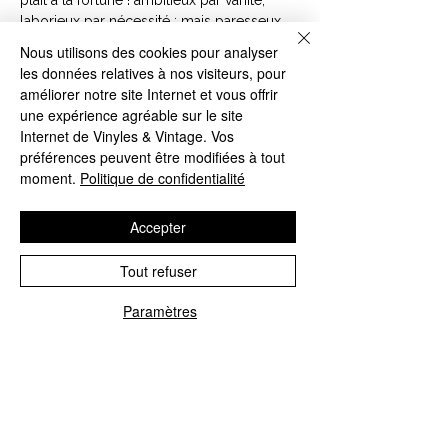
laborieux par nécessité ; mais paresseux...
avec délices ! orateur selon le danger ;
Nous utilisons des cookies pour analyser
poète par délassement ; musicien par
les données relatives à nos visiteurs, pour
occasion ; amoureux par folles bouffées ;
améliorer notre site Internet et vous offrir
j'ai tout vu, tout fait, tout usé.
une expérience agréable sur le site
Internet de Vinyles & Vintage. Vos
ISBN : 9782038700145
préférences peuvent être modifiées à tout
moment.
Politique de confidentialité
Découvrez le deuxième tome captivant de "Le
mariage de Figaro" par Beaumarchais !
Accepter
Plongez dans l'univers trépidant de cette
comédie satirique, mêlant amour, intrigues et
Tout refuser
rebondissements. Avec une plume
audacieuse et un sens aiguisé de la critique
Paramètres
sociale, Beaumarchais vous transporte au
cœur d'une histoire palpitante où les
masques tombent et les vérités éclatent. Ne
manquez pas ce livre incontournable qui ne
manquera pas de vous surprendre à chaque
page tournée !