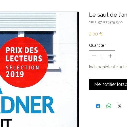
Le saut de l'a
SKU : 9782253258360
Prix
2,00 €
Quantité
*
Indisponible Actuel
Me notifier lors