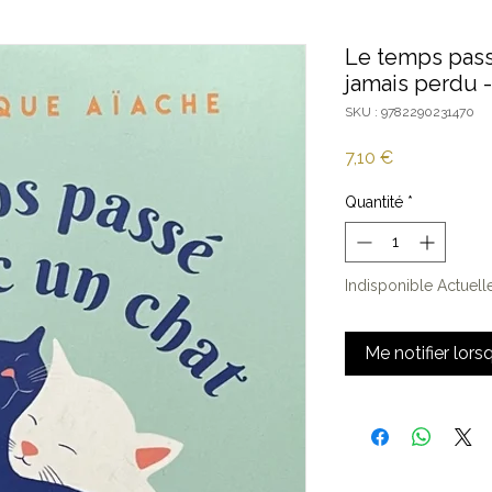
Le temps pass
jamais perdu 
SKU : 9782290231470
Prix
7,10 €
Quantité
*
Indisponible Actuel
Me notifier lors