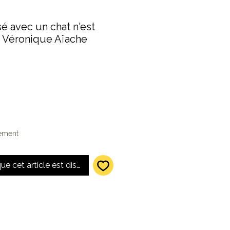
é avec un chat n'est
- Véronique Aïache
lement
que cet article est disponible