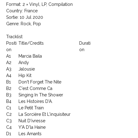
Format: 2 × Vinyl, LP, Compilation
Country: France
Sortie: 10 Jul 2020
Genre: Rock, Pop
Tracklist
Positi
Title/Credits
Durati
on
on
A1
Marcia Baila
A2
Andy
A3
Jalousie
A4
Hip Kit
B1
Don't Forget The Nite
B2
C'est Comme Ca
B3
Singing In The Shower
B4
Les Histoires D'A.
C1
Le Petit Train
C2
La Sorcière Et L'inquisiteur
C3
Nuit D'ivresse
C4
Y'A D'la Haine
D1
Les Amants