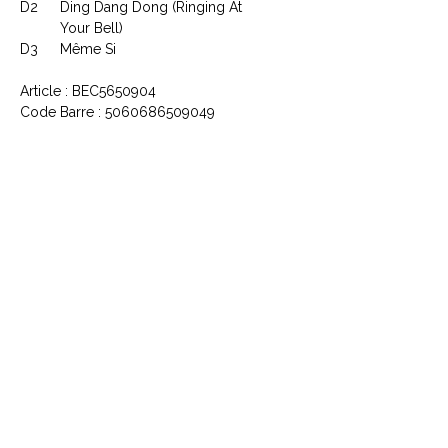
D2
Ding Dang Dong (Ringing At
Your Bell)
D3
Même Si
Article : BEC5650904
Code Barre : 5060686509049
CONTACTEZ NOUS
Explorez le Passé, Vibrez au
Présent