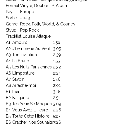
Format:
Vinyle, Double LP, Album
Pays:
Europe
Sortie:
2023
Genre:
Rock, Folk, World, & Country
Style:
Pop Rock
Tracklist Louise Attaque
A1
Amours
1:56
A2
J't'emmène Au Vent
3:05
A3
Ton Invitation
2:39
A4
La Brune
1:55
A5
Les Nuits Parisiennes
2:32
A6
L'Imposture
2:24
A7
Savoir
1:46
A8
Arrache-moi
2:01
B1
Léa
3:18
B2
Fatigante
2:51
B3
Tes Yeux Se Moquent
3:09
B4
Vous Avez L'Heure
2:26
B5
Toute Cette Histoire
5:27
B6
Cracher Nos Souhaits
3:26