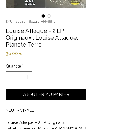
SKU : 202403-602455766366-03
Louise Attaque - 2 LP
Originaux : Louise Attaque,
Planete Terre
Prix
36,00 €
Quantité
*
AJOUTER AU PANIER
NEUF - VINYLE
Louise Attaque – 2 LP Originaux
Label:
Universal Musique 0602455766366