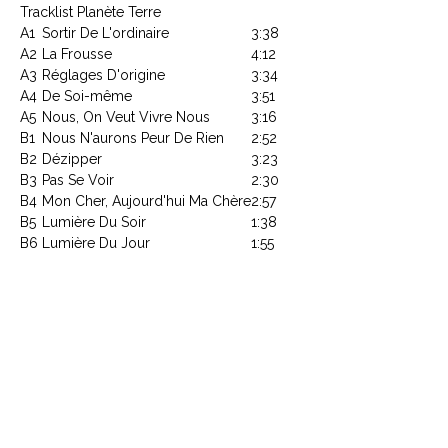
Tracklist Planète Terre
A1
Sortir De L'ordinaire
3:38
A2
La Frousse
4:12
A3
Réglages D'origine
3:34
A4
De Soi-même
3:51
A5
Nous, On Veut Vivre Nous
3:16
B1
Nous N'aurons Peur De Rien
2:52
B2
Dézipper
3:23
B3
Pas Se Voir
2:30
B4
Mon Cher, Aujourd'hui Ma Chère
2:57
B5
Lumière Du Soir
1:38
B6
Lumière Du Jour
1:55
Article : 557-663-6
Code Barre : 602455766366
CONTACTEZ NOUS