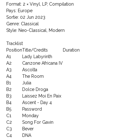
Format: 2 × Vinyl, LP, Compilation
Pays: Europe
Sortie: 02 Jun 2023
Genre: Classical
Style: Neo-Classical, Modern
Tracklist
Position
Title/Credits
Duration
A1
Lady Labyrinth
A2
Canzone Africana IV
A3
Ascolta
A4
The Room
B1
Julia
B2
Dolce Droga
B3
Laissez Moi En Paix
B4
Ascent - Day 4
B5
Password
C1
Monday
C2
Song For Gavin
C3
Bever
C4
DNA