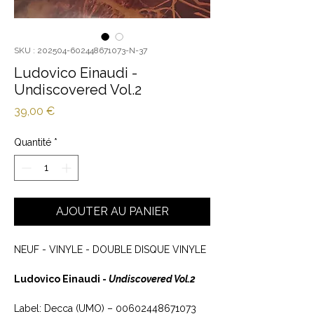
SKU : 202504-602448671073-N-37
Ludovico Einaudi -
Undiscovered Vol.2
Prix
39,00 €
Quantité
*
AJOUTER AU PANIER
NEUF - VINYLE - DOUBLE DISQUE VINYLE
Ludovico Einaudi -
Undiscovered Vol.2
Label: Decca (UMO) ‎– 00602448671073