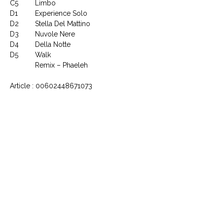
C5
Limbo
D1
Experience Solo
D2
Stella Del Mattino
D3
Nuvole Nere
D4
Della Notte
D5
Walk
Remix – Phaeleh
Article : 00602448671073
Code Barre : 602448671073
CONTACTEZ NOUS