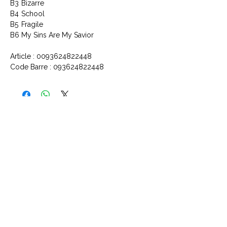
B3
Bizarre
B4
School
B5
Fragile
B6
My Sins Are My Savior
Article : 0093624822448
Code Barre : 093624822448
CONTACTEZ NOUS