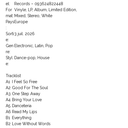
el:
Records – 093624822448
For
Vinyle, LP, Album, Limited Edition,
mat:
Mixed, Stereo, White
Pays
Europe
:
Sorti
3 juil. 2026
e:
Gen
Electronic, Latin, Pop
re:
Styl
Dance-pop, House
e:
Tracklist
A1
I Feel So Free
A2
Good For The Soul
A3
One Step Away
A4
Bring Your Love
A5
Danceteria
A6
Read My Lips
B1
Everything
B2
Love Without Words