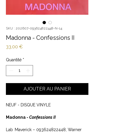
SKU : 202607-093624822448-N-14
Madonna - Confessions II
Prix
33,00 €
Quantité
*
AJOUTER AU PANIER
NEUF - DISQUE VINYLE
Madonna -
Confessions II
Lab
Maverick – 093624822448, Warner