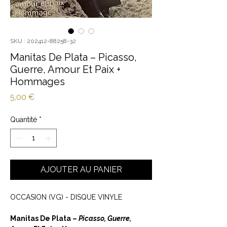
SKU : 202412-88258-32
Manitas De Plata ‎– Picasso,
Guerre, Amour Et Paix +
Hommages
Prix
5,00 €
Quantité
*
AJOUTER AU PANIER
OCCASION (VG) - DISQUE VINYLE
Manitas De Plata ‎–
Picasso, Guerre,