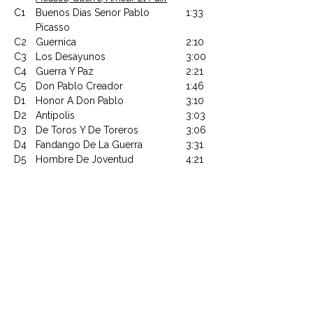
C1
Buenos Dias Senor Pablo
1:33
Picasso
C2
Guernica
2:10
C3
Los Desayunos
3:00
C4
Guerra Y Paz
2:21
C5
Don Pablo Creador
1:46
D1
Honor A Don Pablo
3:10
D2
Antipolis
3:03
D3
De Toros Y De Toreros
3:06
D4
Fandango De La Guerra
3:31
D5
Hombre De Joventud
4:21
Article : 88258
CONTACTEZ NOUS