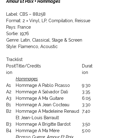
Amour Et Paix + Hommages
Label: CBS ‎– 88258
Format: 2 × Vinyl, LP, Compilation, Reissue
Pays: France
Sortie: 1976
Genre: Latin, Classical, Stage & Screen
Style: Flamenco, Acoustic
Tracklist
Posit
Title/Credits
Durat
ion
ion
Hommages
A1
Hommage A Pablo Picasso
9:30
A2
Hommage A Salvador Dali
3:35
A3
Hommage A Ma Guitare
6:05
B1
Hommage A Jean Cocteau
3:30
B2
Hommage A Madeleine Renaud
7:40
Et Jean-Louis Barrault
B3
Hommage A Brigitte Bardot
3:50
B4
Hommage A Ma Mère
5:00
Picasso, Guerre, Amour Et Paix