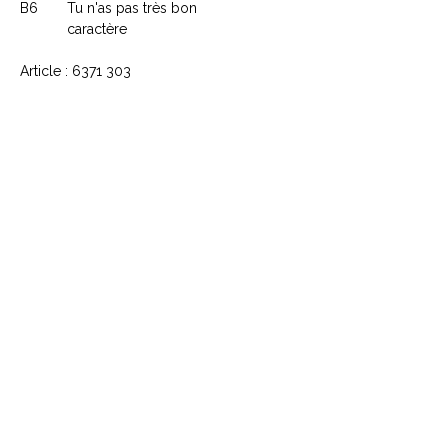
B6
Tu n'as pas très bon
caractère
Article : 6371 303
CONTACTEZ NOUS
Explorez le Passé, Vibrez au
Présent
À PROPOS DE VINYLES & VINTAGE
Explorez notre sélection unique de vinyles,