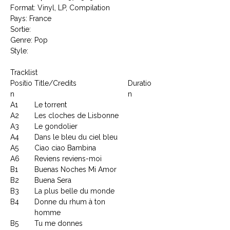
Format: Vinyl, LP, Compilation
Pays: France
Sortie:
Genre: Pop
Style:
Tracklist
Positio
Title/Credits
Duratio
n
n
A1
Le torrent
A2
Les cloches de Lisbonne
A3
Le gondolier
A4
Dans le bleu du ciel bleu
A5
Ciao ciao Bambina
A6
Reviens reviens-moi
B1
Buenas Noches Mi Amor
B2
Buena Sera
B3
La plus belle du monde
B4
Donne du rhum à ton
homme
B5
Tu me donnes