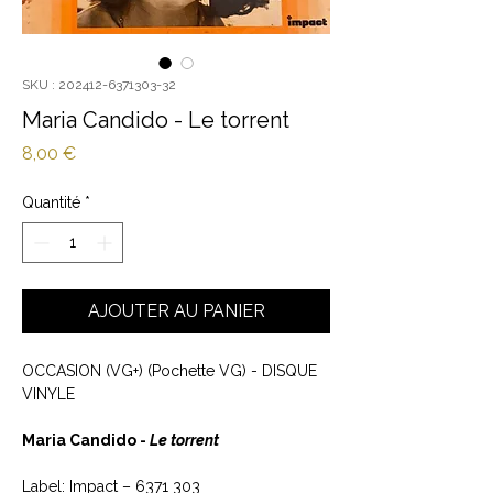
SKU : 202412-6371303-32
Maria Candido - Le torrent
Prix
8,00 €
Quantité
*
AJOUTER AU PANIER
OCCASION (VG+) (Pochette VG) - DISQUE
VINYLE
Maria Candido -
Le torrent
Label: Impact – 6371 303