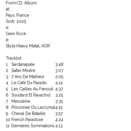
Form
CD, Album
at:
Pays:
France
Sorti
2005
e:
Genr
Rock
e:
Style:
Heavy Metal, AOR
Tracklist
1
Sardanapale
3:48
2
Safari Misère
3:07
3
7 Ans De Malheur
2:05
4
Le Café Du Paradis
4:14
5
Les Cailles Au Fenouil
4:37
6
Soudard Et Ravachol
3:25
7
Messaline
3:35
8
Prisonnier Du Lacrymal
4:15
9
Cheval De Bataille
3:57
10
French Paradoxe
4:24
11
Dernières Sommations
4:13