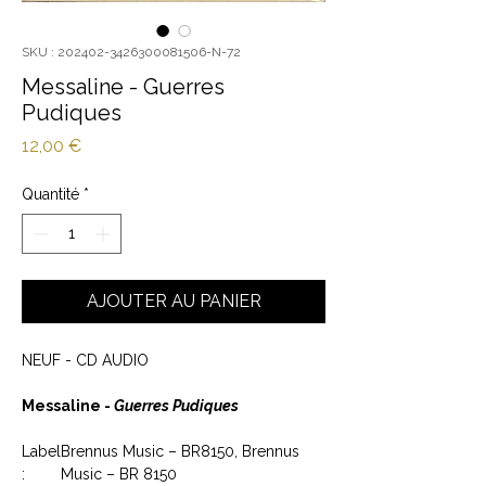
SKU : 202402-3426300081506-N-72
Messaline - Guerres
Pudiques
Prix
12,00 €
Quantité
*
AJOUTER AU PANIER
NEUF - CD AUDIO
Messaline -
Guerres Pudiques
Label
Brennus Music – BR8150, Brennus
:
Music – BR 8150