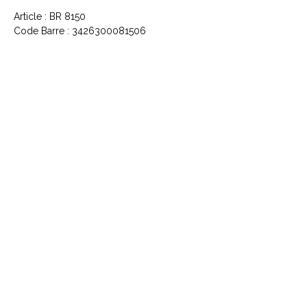
Article : BR 8150
Code Barre : 3426300081506
CONTACTEZ NOUS
Explorez le Passé, Vibrez au
Présent
À PROPOS DE VINYLES & VINTAGE
Explorez notre sélection unique de vinyles,
livres, DVD et CD. Laissez-vous séduire par