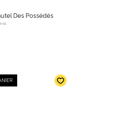
'autel Des Possédés
N-01
ANIER