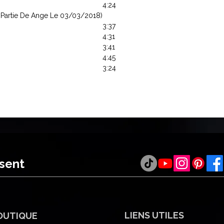
4:24
 Partie De Ange Le 03/03/2018)
3:37
4:31
3:41
4:45
3:24
ésent
LIENS UTILES
OUTIQUE