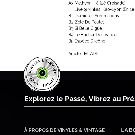
A3
Melhynn-Hâ (2è Croisade)
Live @Ninkasi Kao-Lyon (En 1è
B1
Dernières Sommations
B2
Zèle De Poulet
B3
Si Belle Cigüe
B4
Le Bûcher Des Vanités
B5
Espèce D'icône
Article : MLADP
Explorez le Passé, Vibrez au Pr
LA B
À PROPOS DE VINYLES & VINTAGE