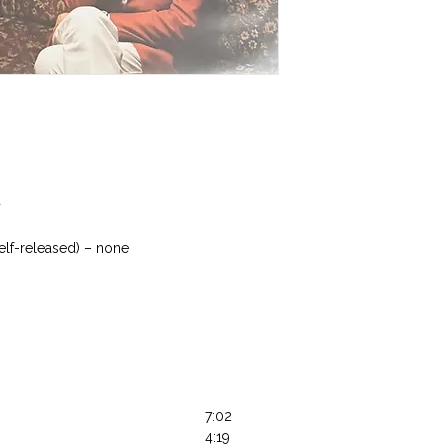
s
elf-released) – none
7:02
4:19