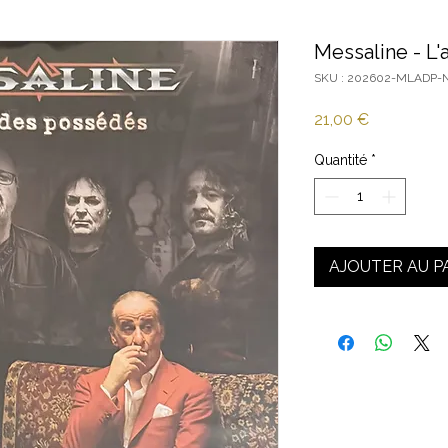
Messaline - L
SKU : 202602-MLADP-
Prix
21,00 €
Quantité
*
AJOUTER AU P