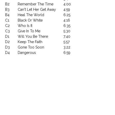
B2
Remember The Time
4:00
B3
Can't Let Her Get Away
4:59
B4
Heal The World
6:25
C1
Black Or White
4:16
C2
Who Is It
6:35
C3
Give In To Me
5:30
D1
Will You Be There
7:40
D2
Keep The Faith
5:57
D3
Gone Too Soon
3:22
D4
Dangerous
6:59
Article : 19439889101
Code Barre : 194398891019
CONTACTEZ NOUS