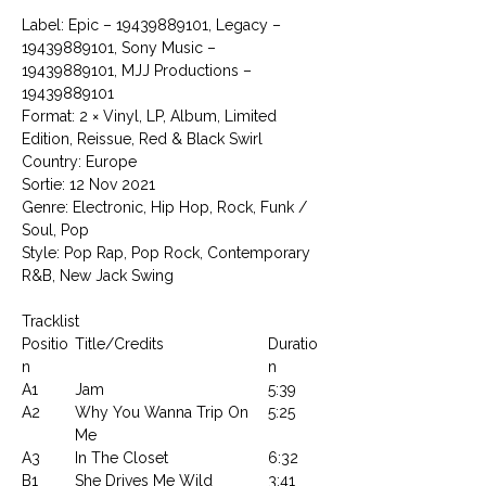
Label: Epic ‎– 19439889101, Legacy ‎–
19439889101, Sony Music ‎–
19439889101, MJJ Productions ‎–
19439889101
Format: 2 × Vinyl, LP, Album, Limited
Edition, Reissue, Red & Black Swirl
Country: Europe
Sortie: 12 Nov 2021
Genre: Electronic, Hip Hop, Rock, Funk /
Soul, Pop
Style: Pop Rap, Pop Rock, Contemporary
R&B, New Jack Swing
Tracklist
Positio
Title/Credits
Duratio
n
n
A1
Jam
5:39
A2
Why You Wanna Trip On
5:25
Me
A3
In The Closet
6:32
B1
She Drives Me Wild
3:41