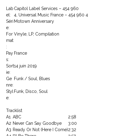
Lab
Capitol Label Services – 454 960
el:
4, Universal Music France – 454 960 4
Séri
Motown Anniversary
e:
For
Vinyle, LP, Compilation
mat
:
Pay
France
s:
Sort
14 juin 2019
ie:
Ge
Funk / Soul, Blues
nre:
Styl
Funk, Disco, Soul
e:
Tracklist
A1
ABC
2:58
A2
Never Can Say Goodbye
3:00
A3
Ready Or Not (Here I Come)
2:32
A4
I'll Be There
3:57