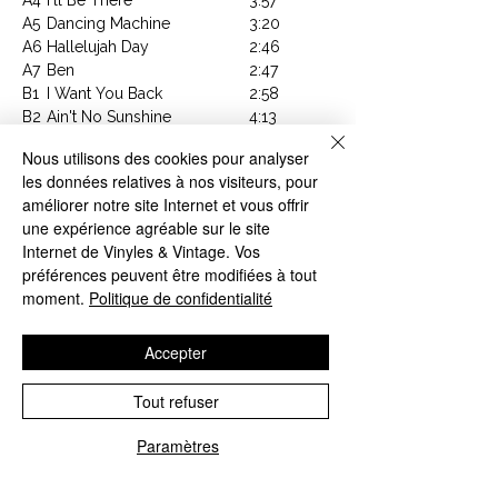
A5
Dancing Machine
3:20
A6
Hallelujah Day
2:46
A7
Ben
2:47
B1
I Want You Back
2:58
B2
Ain't No Sunshine
4:13
B3
Got To Be There
3:23
Nous utilisons des cookies pour analyser
B4
Rockin' Robin
2:31
les données relatives à nos visiteurs, pour
B5
My Girl
3:08
améliorer notre site Internet et vous offrir
B6
You've Got A Friend
4:55
une expérience agréable sur le site
Internet de Vinyles & Vintage. Vos
Article : 060244549604
préférences peuvent être modifiées à tout
Code Barre : 602445496044
moment.
Politique de confidentialité
Cette compilation
Motown Anniversary
retrace les débuts exceptionnels de
Michael
Accepter
Jackson
avec les
Jackson 5
, ainsi que ses
premiers succès en solo sous le prestigieux
Tout refuser
label Motown. Portée par des classiques
intemporels comme ABC, I Want You Back, I'll
Paramètres
Be There ou Ben, elle témoigne de
l'incroyable précocité de l'artiste qui