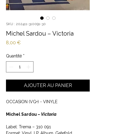
SKU : 202411-310091-30
Michel Sardou ‎– Victoria
Prix
8,00 €
Quantité
*
AJOUTER AU PANIER
OCCASION (VG+) - VINYLE
Michel Sardou ‎
– Victoria
Label: Trema ‎– 310 091
Format: Vinyl, LP, Album, Gatefold