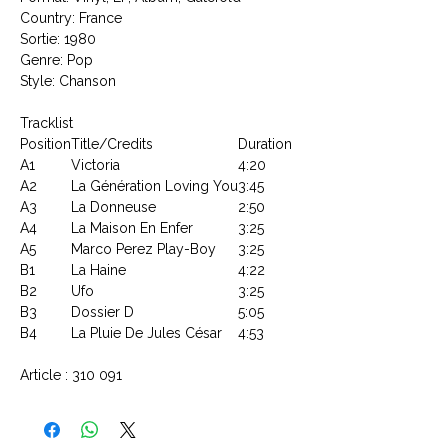
Country: France
Sortie: 1980
Genre: Pop
Style: Chanson
Tracklist
Position
Title/Credits
Duration
A1
Victoria
4:20
A2
La Génération Loving You
3:45
A3
La Donneuse
2:50
A4
La Maison En Enfer
3:25
A5
Marco Perez Play-Boy
3:25
B1
La Haine
4:22
B2
Ufo
3:25
B3
Dossier D
5:05
B4
La Pluie De Jules César
4:53
Article : 310 091