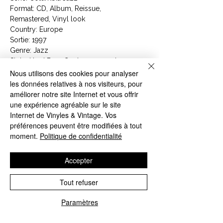
Format: CD, Album, Reissue,
Remastered, Vinyl look
Country: Europe
Sortie: 1997
Genre: Jazz
Style: Hard Bop, Contemporary Jazz
Nous utilisons des cookies pour analyser
Tracklist
les données relatives à nos visiteurs, pour
1
So What
9:22
améliorer notre site Internet et vous offrir
2
Freddie Freeloader
9:46
une expérience agréable sur le site
3
Blue In Green
5:37
Internet de Vinyles & Vintage. Vos
4
All Blues
11:33
préférences peuvent être modifiées à tout
5
Flamenco Sketches
9:26
moment.
Politique de confidentialité
'Bonus Track (Not On Original LP)
6
Flamenco Sketches (Alternate Take)
9:32
Accepter
Article : CK 64935
Tout refuser
Code Barre : 5099706493525
Paramètres