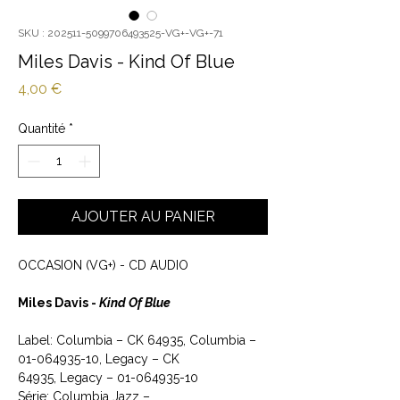
SKU : 202511-5099706493525-VG+-VG+-71
Miles Davis - Kind Of Blue
Prix
4,00 €
Quantité
*
AJOUTER AU PANIER
OCCASION (VG+) - CD AUDIO
Miles Davis -
Kind Of Blue
Label: Columbia ‎– CK 64935, Columbia ‎–
01-064935-10, Legacy ‎– CK
64935, Legacy ‎– 01-064935-10
Série: Columbia Jazz –