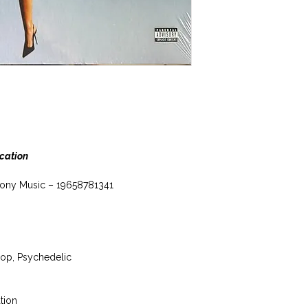
cation
Sony Music ‎– 19658781341
pop, Psychedelic
tion