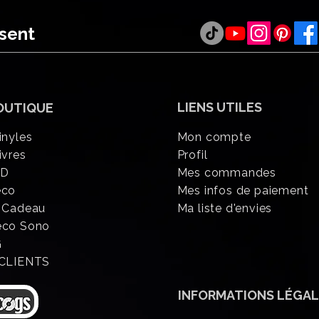
ésent
LIENS UTILES
OUTIQUE
inyles
Mon compte
ivres
Profil
CD
Mes commandes
éco
Mes infos de paiement
 Cadeau
Ma liste d'envies
eco Sono
G
 CLIENTS
INFORMATIONS
LÉGAL