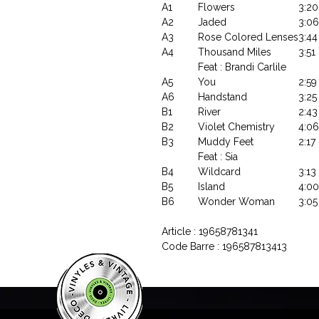
A1
Flowers
3:20
A2
Jaded
3:06
A3
Rose Colored Lenses
3:44
A4
Thousand Miles
3:51
Feat : Brandi Carlile
A5
You
2:59
A6
Handstand
3:25
B1
River
2:43
B2
Violet Chemistry
4:06
B3
Muddy Feet
2:17
Feat : Sia
B4
Wildcard
3:13
B5
Island
4:00
B6
Wonder Woman
3:05
Article : 19658781341
Code Barre : 196587813413