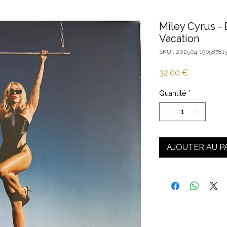
Miley Cyrus -
Vacation
SKU : 202504-19658781
Prix
32,00 €
Quantité
*
AJOUTER AU P