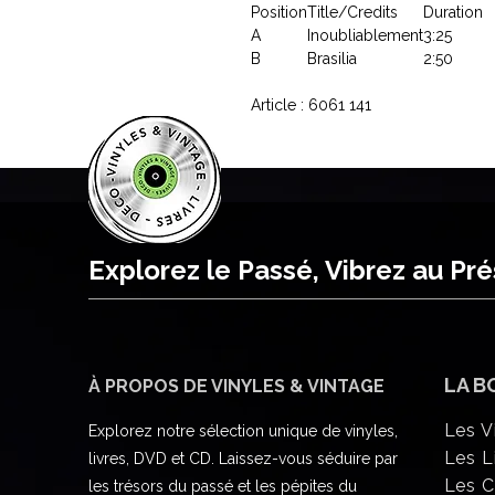
Position
Title/Credits
Duration
A
Inoubliablement
3:25
B
Brasilia
2:50
Article : 6061 141
Explorez le Passé, Vibrez au Pr
LA B
À PROPOS DE VINYLES & VINTAGE
Les V
Explorez notre sélection unique de vinyles,
Les L
livres, DVD et CD. Laissez-vous séduire par
Les 
les trésors du passé et les pépites du