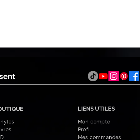
ésent
LIENS UTILES
OUTIQUE
inyles
Mon compte
ivres
Profil
CD
Mes commandes