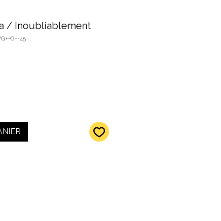
ia / Inoubliablement
VG+-G+-45
ANIER