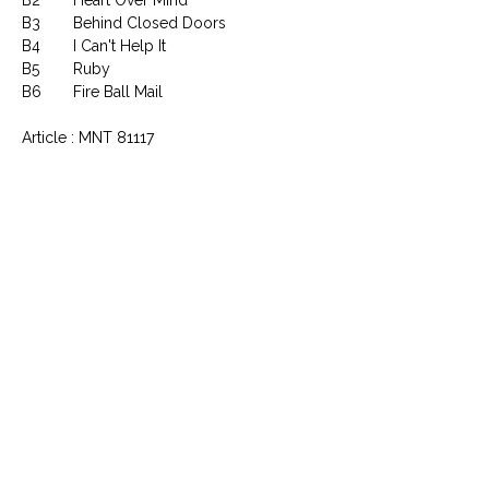
B3
Behind Closed Doors
B4
I Can't Help It
B5
Ruby
B6
Fire Ball Mail
Article : MNT 81117
CONTACTEZ NOUS
Explorez le Passé, Vibrez au
Présent