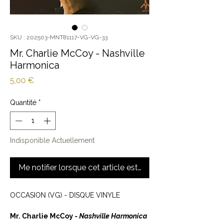
SKU : 202503-MNT81117-VG-VG-33
Mr. Charlie McCoy - Nashville
Harmonica
Prix
5,00 €
Quantité
*
Indisponible Actuellement
Me notifier lorsque cet article est disponible
OCCASION (VG) - DISQUE VINYLE
Mr. Charlie McCoy -
Nashville Harmonica