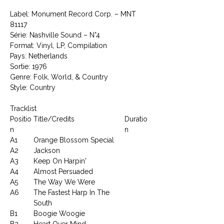
Label: Monument Record Corp. ‎– MNT
81117
Série: Nashville Sound – N°4
Format: Vinyl, LP, Compilation
Pays: Netherlands
Sortie: 1976
Genre: Folk, World, & Country
Style: Country
Tracklist
Positio
Title/Credits
Duratio
n
n
A1
Orange Blossom Special
A2
Jackson
A3
Keep On Harpin'
A4
Almost Persuaded
A5
The Way We Were
A6
The Fastest Harp In The
South
B1
Boogie Woogie
B2
Heart Over Mind