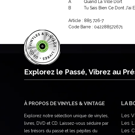
A
Quand La Ville Dort
B
Tu Sais Bien Ce Dont J'ai 
Article : 885 726-7
Code Barre : 042288572671
Explorez le Passé, Vibrez au Pr
LA B
À PROPOS DE VINYLES & VINTAGE
Les V
Explorez notre sélection unique de vinyles,
Les L
livres, DVD et CD. Laissez-vous séduire par
Les 
les trésors du passé et les pépites du