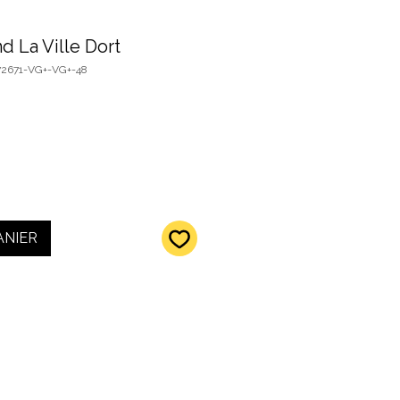
d La Ville Dort
72671-VG+-VG+-48
ANIER