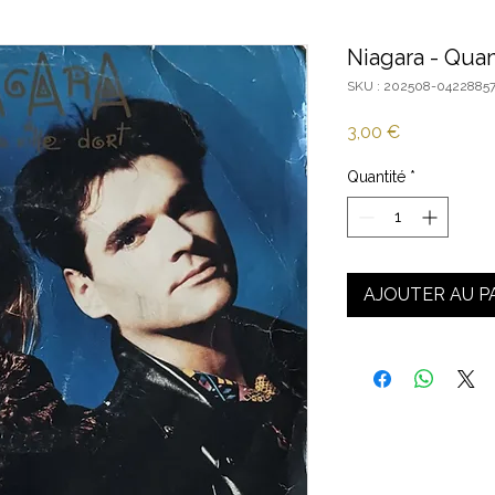
Niagara - Quan
SKU : 202508-0422885
Prix
3,00 €
Quantité
*
AJOUTER AU P