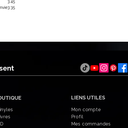
3:45
Envie
3:35
ésent
LIENS UTILES
OUTIQUE
inyles
Mon compte
ivres
Profil
CD
Mes commandes