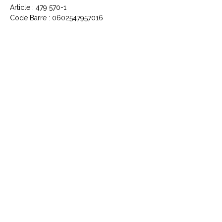
Article : 479 570-1
Code Barre : 0602547957016
CONTACTEZ NOUS
Explorez le Passé, Vibrez au
Présent
À PROPOS DE VINYLES & VINTAGE
Explorez notre sélection unique de vinyles,
livres, DVD et CD. Laissez-vous séduire par