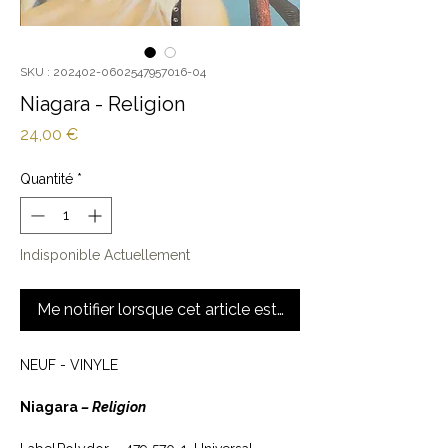
SKU : 202402-0602547957016-04
Niagara - Religion
Prix
24,00 €
Quantité
*
Indisponible Actuellement
Me notifier lorsque cet article est disponible
NEUF - VINYLE
Niagara
– Religion