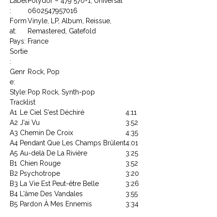
Label
Polydor – 479 570-1, Universal
:
0602547957016
Form
Vinyle, LP, Album, Reissue,
at:
Remastered, Gatefold
Pays:
France
Sortie
:
Genr
Rock, Pop
e:
Style:
Pop Rock, Synth-pop
Tracklist
A1
Le Ciel S'est Déchiré
4:11
A2
J'ai Vu
3:52
A3
Chemin De Croix
4:35
A4
Pendant Que Les Champs Brûlent
4:01
A5
Au-delà De La Rivière
3:25
B1
Chien Rouge
3:52
B2
Psychotrope
3:20
B3
La Vie Est Peut-être Belle
3:26
B4
L'âme Des Vandales
3:55
B5
Pardon À Mes Ennemis
3:34