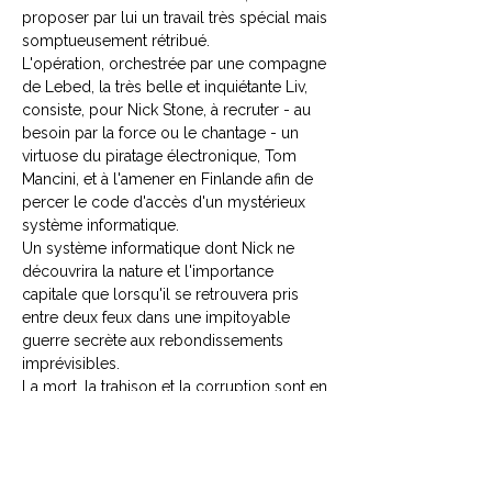
proposer par lui un travail très spécial mais
somptueusement rétribué.
L'opération, orchestrée par une compagne
de Lebed, la très belle et inquiétante Liv,
consiste, pour Nick Stone, à recruter - au
besoin par la force ou le chantage - un
virtuose du piratage électronique, Tom
Mancini, et à l'amener en Finlande afin de
percer le code d'accès d'un mystérieux
système informatique.
Un système informatique dont Nick ne
découvrira la nature et l'importance
capitale que lorsqu'il se retrouvera pris
entre deux feux dans une impitoyable
guerre secrète aux rebondissements
imprévisibles.
La mort, la trahison et la corruption sont en
effet pré- sentes à chaque pas dans ce
ballet tragique dominé par les ombres
redoutables de la mafia russe et des
services secrets occidentaux.