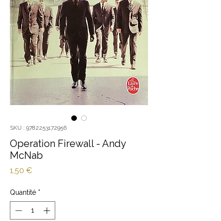
SKU : 9782253172956
Operation Firewall - Andy
McNab
Prix
1,50 €
Quantité
*